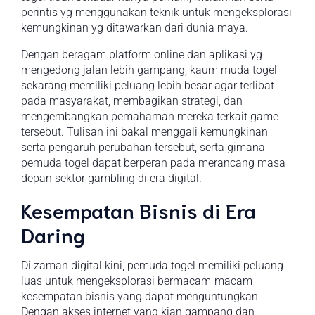
perintis yg menggunakan teknik untuk mengeksplorasi
kemungkinan yg ditawarkan dari dunia maya.
Dengan beragam platform online dan aplikasi yg
mengedong jalan lebih gampang, kaum muda togel
sekarang memiliki peluang lebih besar agar terlibat
pada masyarakat, membagikan strategi, dan
mengembangkan pemahaman mereka terkait game
tersebut. Tulisan ini bakal menggali kemungkinan
serta pengaruh perubahan tersebut, serta gimana
pemuda togel dapat berperan pada merancang masa
depan sektor gambling di era digital.
Kesempatan Bisnis di Era
Daring
Di zaman digital kini, pemuda togel memiliki peluang
luas untuk mengeksplorasi bermacam-macam
kesempatan bisnis yang dapat menguntungkan.
Dengan akses internet yang kian gampang dan