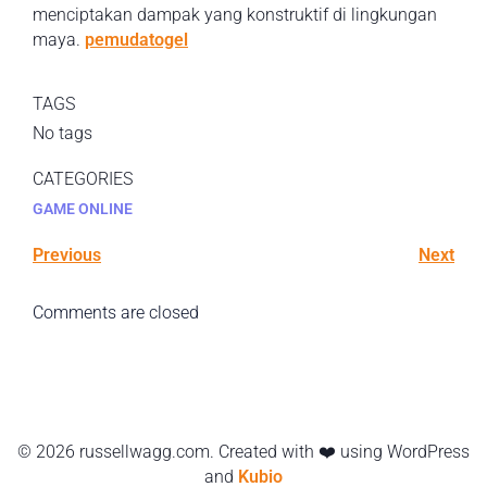
menciptakan dampak yang konstruktif di lingkungan
maya.
pemudatogel
TAGS
No tags
CATEGORIES
GAME ONLINE
Previous
Next
Comments are closed
© 2026 russellwagg.com. Created with ❤️ using WordPress
and
Kubio