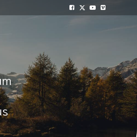
am
us