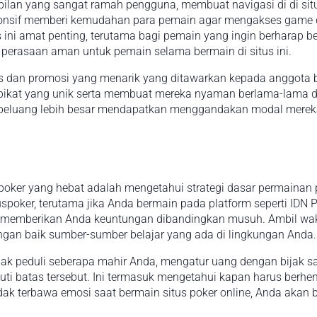
pilan yang sangat ramah pengguna, membuat navigasi di di sit
sponsif memberi kemudahan para pemain agar mengakses game d
ini amat penting, terutama bagi pemain yang ingin berharap be
perasaan aman untuk pemain selama bermain di situs ini.
us dan promosi yang menarik yang ditawarkan kepada anggota ba
ikat yang unik serta membuat mereka nyaman berlama-lama di s
peluang lebih besar mendapatkan menggandakan modal merek
e
poker yang hebat adalah mengetahui strategi dasar permainan
spoker, terutama jika Anda bermain pada platform seperti IDN Po
isa memberikan Anda keuntungan dibandingkan musuh. Ambil wak
ngan baik sumber-sumber belajar yang ada di lingkungan Anda.
idak peduli seberapa mahir Anda, mengatur uang dengan bijak s
ti batas tersebut. Ini termasuk mengetahui kapan harus berhe
dak terbawa emosi saat bermain situs poker online, Anda akan 