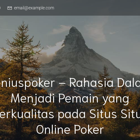
0
email@example.com
eniuspoker – Rahasia Dal
Menjadi Pemain yang
erkualitas pada Situs Sit
Online Poker