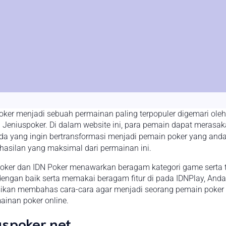
oker menjadi sebuah permainan paling terpopuler digemari ole
ah Jeniuspoker. Di dalam website ini, para pemain dapat meras
a yang ingin bertransformasi menjadi pemain poker yang andal
asilan yang maksimal dari permainan ini.
spoker dan IDN Poker menawarkan beragam kategori game serta t
 dengan baik serta memakai beragam fitur di pada IDNPlay, An
usikan membahas cara-cara agar menjadi seorang pemain pok
ainan poker online.
spoker.net