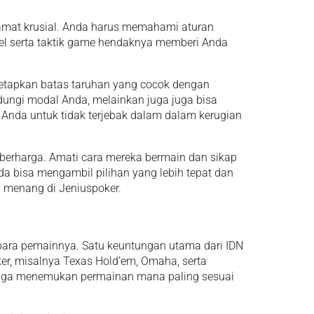
 amat krusial. Anda harus memahami aturan
iabel serta taktik game hendaknya memberi Anda
Tetapkan batas taruhan yang cocok dengan
dungi modal Anda, melainkan juga juga bisa
Anda untuk tidak terjebak dalam dalam kerugian
 berharga. Amati cara mereka bermain dan sikap
 bisa mengambil pilihan yang lebih tepat dan
 menang di Jeniuspoker.
 para pemainnya. Satu keuntungan utama dari IDN
r, misalnya Texas Hold’em, Omaha, serta
i juga menemukan permainan mana paling sesuai