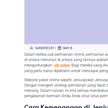
|
SAFASFSF231
MAY 8
Dalam ketika judi permainan online, permainan p
di antara menonjol di antara yang lainnya adal
menguntungkan.
idn poker
Bagi mereka yang And
yang perlu harus dipahami untuk mencapai pengh
Website poker online seperti Jeniuspoker Jeniu
Dengan mengerti strategi permainan yang tepat
menang. Dalam tulisan ini kita semua mendisk
pengalaman bermain Anda Anda situs situs perm
Cara Kemenangan di Jeniu