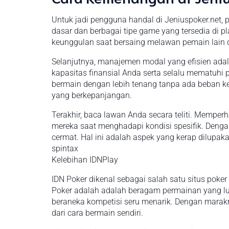
Untuk jadi pengguna handal di Jeniuspoker.net,
dasar dan berbagai tipe game yang tersedia di pl
keunggulan saat bersaing melawan pemain lain di
Selanjutnya, manajemen modal yang efisien ada
kapasitas finansial Anda serta selalu mematuhi
bermain dengan lebih tenang tanpa ada beban k
yang berkepanjangan.
Terakhir, baca lawan Anda secara teliti. Mempe
mereka saat menghadapi kondisi spesifik. Deng
cermat. Hal ini adalah aspek yang kerap dilup
spintax
Kelebihan IDNPlay
IDN Poker dikenal sebagai salah satu situs pok
Poker adalah adalah beragam permainan yang lu
beraneka kompetisi seru menarik. Dengan marakn
dari cara bermain sendiri.