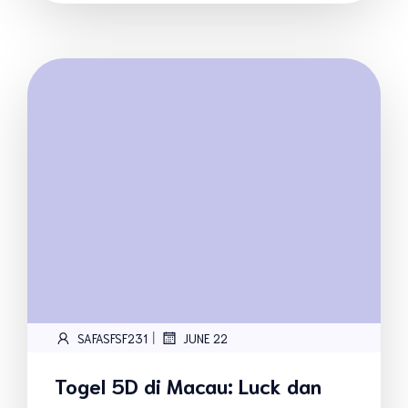
|
SAFASFSF231
JUNE 22
Togel 5D di Macau: Luck dan