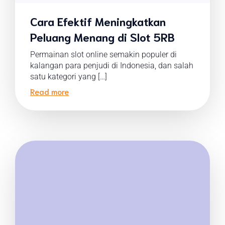
Cara Efektif Meningkatkan
Peluang Menang di Slot 5RB
Permainan slot online semakin populer di
kalangan para penjudi di Indonesia, dan salah
satu kategori yang […]
Read more