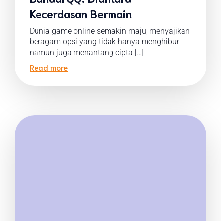
Kecerdasan Bermain
Dunia game online semakin maju, menyajikan
beragam opsi yang tidak hanya menghibur
namun juga menantang cipta […]
Read more