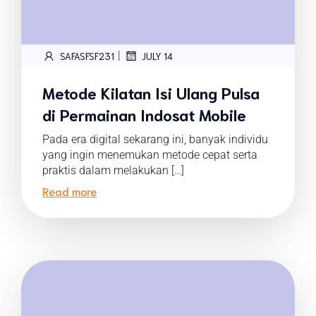
|
SAFASFSF231
JULY 14
Metode Kilatan Isi Ulang Pulsa
di Permainan Indosat Mobile
Pada era digital sekarang ini, banyak individu
yang ingin menemukan metode cepat serta
praktis dalam melakukan […]
Read more