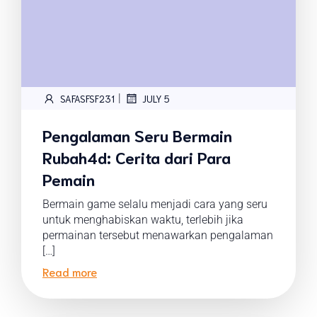
|
SAFASFSF231
JULY 5
Pengalaman Seru Bermain
Rubah4d: Cerita dari Para
Pemain
Bermain game selalu menjadi cara yang seru
untuk menghabiskan waktu, terlebih jika
permainan tersebut menawarkan pengalaman
[…]
Read more