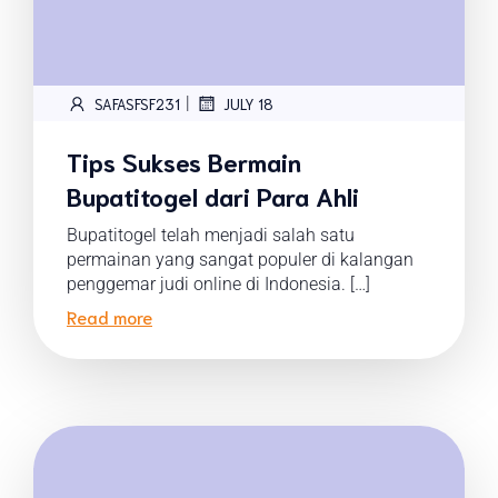
|
SAFASFSF231
JULY 18
Tips Sukses Bermain
Bupatitogel dari Para Ahli
Bupatitogel telah menjadi salah satu
permainan yang sangat populer di kalangan
penggemar judi online di Indonesia. […]
Read more