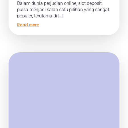
Dalam dunia perjudian online, slot deposit
pulsa menjadi salah satu pilihan yang sangat
populer, terutama di […]
Read more