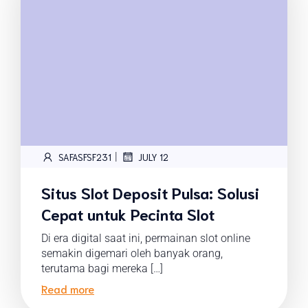
|
SAFASFSF231
JULY 12
Situs Slot Deposit Pulsa: Solusi
Cepat untuk Pecinta Slot
Di era digital saat ini, permainan slot online
semakin digemari oleh banyak orang,
terutama bagi mereka […]
Read more