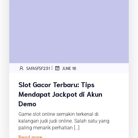
|
SAFASFSF231
JUNE 16
Slot Gacor Terbaru: Tips
Mendapat Jackpot di Akun
Demo
Game slot online semakin terkenal di
kalangan judi judi online. Salah satu yang
paling menarik perhatian […]
Read more