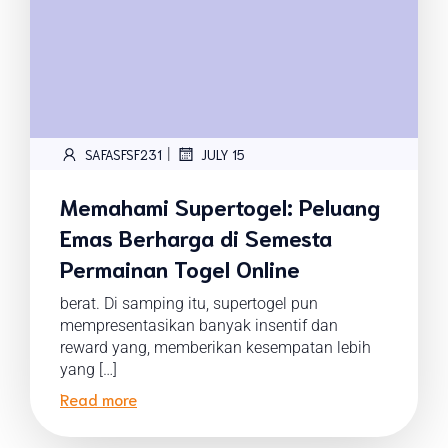
|
SAFASFSF231
JULY 15
Memahami Supertogel: Peluang
Emas Berharga di Semesta
Permainan Togel Online
berat. Di samping itu, supertogel pun
mempresentasikan banyak insentif dan
reward yang, memberikan kesempatan lebih
yang […]
Read more