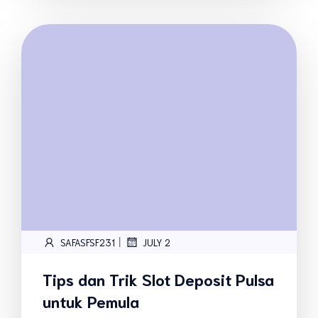
|
SAFASFSF231
JULY 2
Tips dan Trik Slot Deposit Pulsa
untuk Pemula