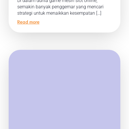
Di dalam dunia game mesin slot online,
semakin banyak penggemar yang mencari
strategi untuk menaikkan kesempatan […]
Read more