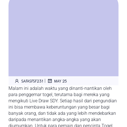
|
SAFASFSF231
MAY 25
Malam ini adalah waktu yang dinanti-nantikan oleh
para penggemar togel, terutama bagi mereka yang
mengikuti Live Draw SDY. Setiap hasil dari pengundian
ini bisa membawa keberuntungan yang besar bagi
banyak orang, dan tidak ada yang lebih mendebarkan
daripada menantikan angka-angka yang akan
diumumkan. Untuk para pemain dan pencinta Togel