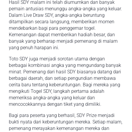
Hasil SDY malam ini telah diumumkan dan banyak
pemain antusias menunggu angka-angka yang keluar.
Dalam Live Draw SDY, angka-angka beruntung
ditampilkan secara langsung, memberikan momen
mendebarkan bagi para penggemar togel.
Kemenangan dapat memberikan hadiah besar, dan
banyak yang berharap menjadi pemenang di malam
yang penuh harapan ini.
Toto SDY juga menjadi sorotan utama dengan
berbagai kombinasi angka yang mengundang banyak
minat. Pemenang dari hasil SDY biasanya datang dari
berbagai daerah, dan setiap pengundian membawa
cerita baru tentang keberuntungan. Bagi mereka yang
mengikuti Togel SDY, langkah pertama adalah
memeriksa angka-angka yang keluar dan
mencocokkannya dengan tiket yang dimiliki.
Bagi para peserta yang berhasil, SDY Prize menjadi
bukti nyata dari keberuntungan mereka. Setiap malam,
pemenang merayakan kemenangan mereka dan