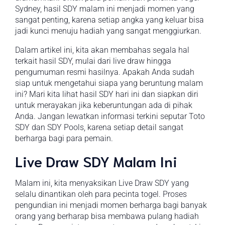
Sydney, hasil SDY malam ini menjadi momen yang
sangat penting, karena setiap angka yang keluar bisa
jadi kunci menuju hadiah yang sangat menggiurkan.
Dalam artikel ini, kita akan membahas segala hal
terkait hasil SDY, mulai dari live draw hingga
pengumuman resmi hasilnya. Apakah Anda sudah
siap untuk mengetahui siapa yang beruntung malam
ini? Mari kita lihat hasil SDY hari ini dan siapkan diri
untuk merayakan jika keberuntungan ada di pihak
Anda. Jangan lewatkan informasi terkini seputar Toto
SDY dan SDY Pools, karena setiap detail sangat
berharga bagi para pemain.
Live Draw SDY Malam Ini
Malam ini, kita menyaksikan Live Draw SDY yang
selalu dinantikan oleh para pecinta togel. Proses
pengundian ini menjadi momen berharga bagi banyak
orang yang berharap bisa membawa pulang hadiah