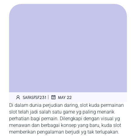
|
SAFASFSF231
MAY 22
Di dalam dunia perjudian daring, slot kuda permainan
slot telah jadi salah satu game yg paling menarik
perhatian bagi pemain. Dilengkapi dengan visual yg
menawan dan berbagai konsep yang baru, kuda slot
memberikan pengalaman berjudi yg tak terlupakan.