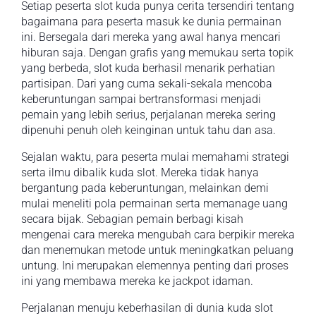
Setiap peserta slot kuda punya cerita tersendiri tentang
bagaimana para peserta masuk ke dunia permainan
ini. Bersegala dari mereka yang awal hanya mencari
hiburan saja. Dengan grafis yang memukau serta topik
yang berbeda, slot kuda berhasil menarik perhatian
partisipan. Dari yang cuma sekali-sekala mencoba
keberuntungan sampai bertransformasi menjadi
pemain yang lebih serius, perjalanan mereka sering
dipenuhi penuh oleh keinginan untuk tahu dan asa.
Sejalan waktu, para peserta mulai memahami strategi
serta ilmu dibalik kuda slot. Mereka tidak hanya
bergantung pada keberuntungan, melainkan demi
mulai meneliti pola permainan serta memanage uang
secara bijak. Sebagian pemain berbagi kisah
mengenai cara mereka mengubah cara berpikir mereka
dan menemukan metode untuk meningkatkan peluang
untung. Ini merupakan elemennya penting dari proses
ini yang membawa mereka ke jackpot idaman.
Perjalanan menuju keberhasilan di dunia kuda slot