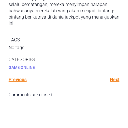
selalu berdatangan, mereka menyimpan harapan
bahwasanya merekalah yang akan menjadi bintang-
bintang berikutnya di dunia jackpot yang menakjubkan
ini.
TAGS
No tags
CATEGORIES
GAME ONLINE
Previous
Next
Comments are closed