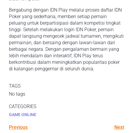
Bergabung dengan IDN Play melalui proses daftar IDN
Poker yang sederhana, memberi setiap pemain
peluang untuk berpartisipasi dalam kompetisi tingkat
tinggi. Setelah melakukan login IDN Poker, pemain
dapat langsung mengecek jadwal turnamen, mengikuti
permainan, dan bersaing dengan lawan-lawan dari
berbagai negara. Dengan pengalaman bermain yang
lebih mendalam dan interaktif, IDN Play terus
berkontribusi dalam meningkatkan popularitas poker
di kalangan penggemar di seluruh dunia.
TAGS
No tags
CATEGORIES
GAME ONLINE
Previous
Next