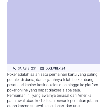
|
SAFASFSF231
DECEMBER 24
Poker adalah salah satu permainan kartu yang paling
populer di dunia, dan sejarahnya telah berkembang
pesat dari kasino-kasino kelas atas hingga ke platform
poker online yang dapat diakses siapa saja.
Permainan ini, yang awalnya berasal dari Amerika
pada awal abad ke-19, telah menarik perhatian jutaan
orang karena strategi, kecerdasan, dan unsur