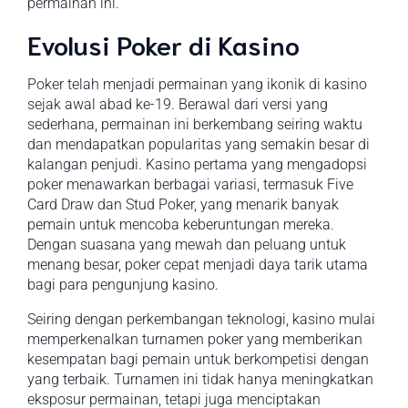
permainan ini.
Evolusi Poker di Kasino
Poker telah menjadi permainan yang ikonik di kasino
sejak awal abad ke-19. Berawal dari versi yang
sederhana, permainan ini berkembang seiring waktu
dan mendapatkan popularitas yang semakin besar di
kalangan penjudi. Kasino pertama yang mengadopsi
poker menawarkan berbagai variasi, termasuk Five
Card Draw dan Stud Poker, yang menarik banyak
pemain untuk mencoba keberuntungan mereka.
Dengan suasana yang mewah dan peluang untuk
menang besar, poker cepat menjadi daya tarik utama
bagi para pengunjung kasino.
Seiring dengan perkembangan teknologi, kasino mulai
memperkenalkan turnamen poker yang memberikan
kesempatan bagi pemain untuk berkompetisi dengan
yang terbaik. Turnamen ini tidak hanya meningkatkan
eksposur permainan, tetapi juga menciptakan