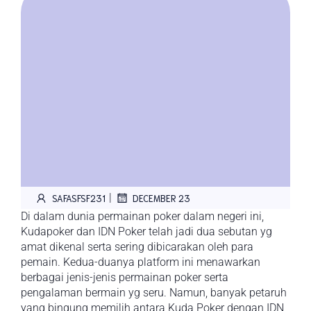
|
SAFASFSF231
DECEMBER 23
Di dalam dunia permainan poker dalam negeri ini,
Kudapoker dan IDN Poker telah jadi dua sebutan yg
amat dikenal serta sering dibicarakan oleh para
pemain. Kedua-duanya platform ini menawarkan
berbagai jenis-jenis permainan poker serta
pengalaman bermain yg seru. Namun, banyak petaruh
yang bingung memilih antara Kuda Poker dengan IDN