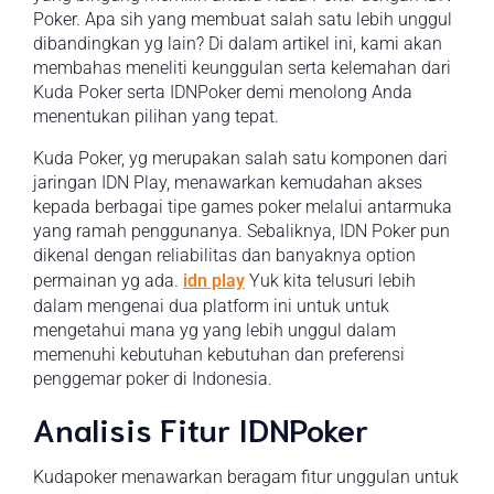
Poker. Apa sih yang membuat salah satu lebih unggul
dibandingkan yg lain? Di dalam artikel ini, kami akan
membahas meneliti keunggulan serta kelemahan dari
Kuda Poker serta IDNPoker demi menolong Anda
menentukan pilihan yang tepat.
Kuda Poker, yg merupakan salah satu komponen dari
jaringan IDN Play, menawarkan kemudahan akses
kepada berbagai tipe games poker melalui antarmuka
yang ramah penggunanya. Sebaliknya, IDN Poker pun
dikenal dengan reliabilitas dan banyaknya option
permainan yg ada.
idn play
Yuk kita telusuri lebih
dalam mengenai dua platform ini untuk untuk
mengetahui mana yg yang lebih unggul dalam
memenuhi kebutuhan kebutuhan dan preferensi
penggemar poker di Indonesia.
Analisis Fitur IDNPoker
Kudapoker menawarkan beragam fitur unggulan untuk