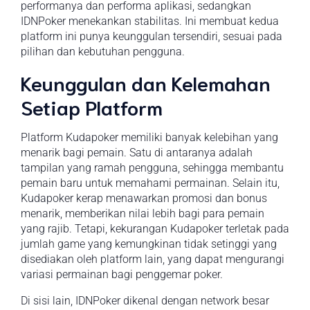
performanya dan performa aplikasi, sedangkan
IDNPoker menekankan stabilitas. Ini membuat kedua
platform ini punya keunggulan tersendiri, sesuai pada
pilihan dan kebutuhan pengguna.
Keunggulan dan Kelemahan
Setiap Platform
Platform Kudapoker memiliki banyak kelebihan yang
menarik bagi pemain. Satu di antaranya adalah
tampilan yang ramah pengguna, sehingga membantu
pemain baru untuk memahami permainan. Selain itu,
Kudapoker kerap menawarkan promosi dan bonus
menarik, memberikan nilai lebih bagi para pemain
yang rajib. Tetapi, kekurangan Kudapoker terletak pada
jumlah game yang kemungkinan tidak setinggi yang
disediakan oleh platform lain, yang dapat mengurangi
variasi permainan bagi penggemar poker.
Di sisi lain, IDNPoker dikenal dengan network besar