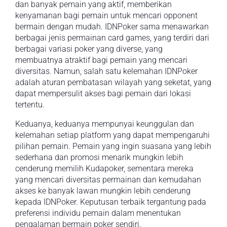
dan banyak pemain yang aktif, memberikan
kenyamanan bagi pemain untuk mencari opponent
bermain dengan mudah. IDNPoker sama menawarkan
berbagai jenis permainan card games, yang terdiri dari
berbagai variasi poker yang diverse, yang
membuatnya atraktif bagi pemain yang mencari
diversitas. Namun, salah satu kelemahan IDNPoker
adalah aturan pembatasan wilayah yang seketat, yang
dapat mempersulit akses bagi pemain dari lokasi
tertentu.
Keduanya, keduanya mempunyai keunggulan dan
kelemahan setiap platform yang dapat mempengaruhi
pilihan pemain. Pemain yang ingin suasana yang lebih
sederhana dan promosi menarik mungkin lebih
cenderung memilih Kudapoker, sementara mereka
yang mencari diversitas permainan dan kemudahan
akses ke banyak lawan mungkin lebih cenderung
kepada IDNPoker. Keputusan terbaik tergantung pada
preferensi individu pemain dalam menentukan
pengalaman bermain poker sendiri.