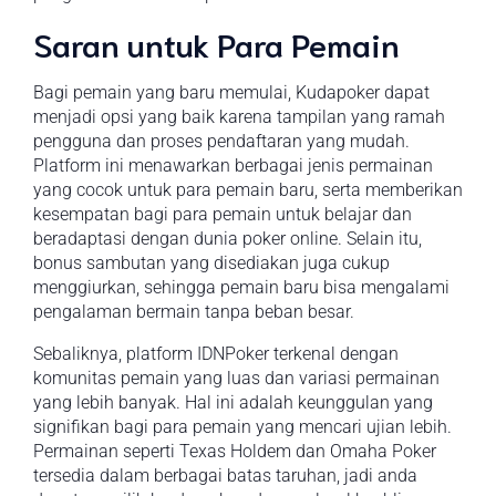
Saran untuk Para Pemain
Bagi pemain yang baru memulai, Kudapoker dapat
menjadi opsi yang baik karena tampilan yang ramah
pengguna dan proses pendaftaran yang mudah.
Platform ini menawarkan berbagai jenis permainan
yang cocok untuk para pemain baru, serta memberikan
kesempatan bagi para pemain untuk belajar dan
beradaptasi dengan dunia poker online. Selain itu,
bonus sambutan yang disediakan juga cukup
menggiurkan, sehingga pemain baru bisa mengalami
pengalaman bermain tanpa beban besar.
Sebaliknya, platform IDNPoker terkenal dengan
komunitas pemain yang luas dan variasi permainan
yang lebih banyak. Hal ini adalah keunggulan yang
signifikan bagi para pemain yang mencari ujian lebih.
Permainan seperti Texas Holdem dan Omaha Poker
tersedia dalam berbagai batas taruhan, jadi anda