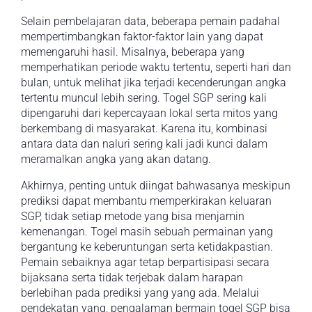
Selain pembelajaran data, beberapa pemain padahal
mempertimbangkan faktor-faktor lain yang dapat
memengaruhi hasil. Misalnya, beberapa yang
memperhatikan periode waktu tertentu, seperti hari dan
bulan, untuk melihat jika terjadi kecenderungan angka
tertentu muncul lebih sering. Togel SGP sering kali
dipengaruhi dari kepercayaan lokal serta mitos yang
berkembang di masyarakat. Karena itu, kombinasi
antara data dan naluri sering kali jadi kunci dalam
meramalkan angka yang akan datang.
Akhirnya, penting untuk diingat bahwasanya meskipun
prediksi dapat membantu memperkirakan keluaran
SGP, tidak setiap metode yang bisa menjamin
kemenangan. Togel masih sebuah permainan yang
bergantung ke keberuntungan serta ketidakpastian.
Pemain sebaiknya agar tetap berpartisipasi secara
bijaksana serta tidak terjebak dalam harapan
berlebihan pada prediksi yang yang ada. Melalui
pendekatan yang, pengalaman bermain togel SGP bisa