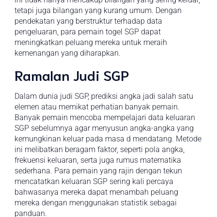
tetapi juga bilangan yang kurang umum. Dengan
pendekatan yang berstruktur terhadap data
pengeluaran, para pemain togel SGP dapat
meningkatkan peluang mereka untuk meraih
kemenangan yang diharapkan.
Ramalan Judi SGP
Dalam dunia judi SGP, prediksi angka jadi salah satu
elemen atau memikat perhatian banyak pemain.
Banyak pemain mencoba mempelajari data keluaran
SGP sebelumnya agar menyusun angka-angka yang
kemungkinan keluar pada masa d mendatang. Metode
ini melibatkan beragam faktor, seperti pola angka,
frekuensi keluaran, serta juga rumus matematika
sederhana. Para pemain yang rajin dengan tekun
mencatatkan keluaran SGP sering kali percaya
bahwasanya mereka dapat menambah peluang
mereka dengan menggunakan statistik sebagai
panduan.