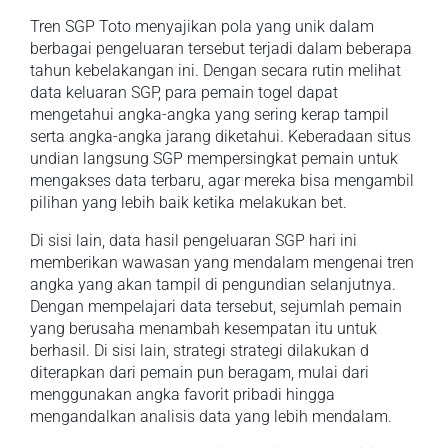
Tren SGP Toto menyajikan pola yang unik dalam
berbagai pengeluaran tersebut terjadi dalam beberapa
tahun kebelakangan ini. Dengan secara rutin melihat
data keluaran SGP, para pemain togel dapat
mengetahui angka-angka yang sering kerap tampil
serta angka-angka jarang diketahui. Keberadaan situs
undian langsung SGP mempersingkat pemain untuk
mengakses data terbaru, agar mereka bisa mengambil
pilihan yang lebih baik ketika melakukan bet.
Di sisi lain, data hasil pengeluaran SGP hari ini
memberikan wawasan yang mendalam mengenai tren
angka yang akan tampil di pengundian selanjutnya.
Dengan mempelajari data tersebut, sejumlah pemain
yang berusaha menambah kesempatan itu untuk
berhasil. Di sisi lain, strategi strategi dilakukan d
diterapkan dari pemain pun beragam, mulai dari
menggunakan angka favorit pribadi hingga
mengandalkan analisis data yang lebih mendalam.