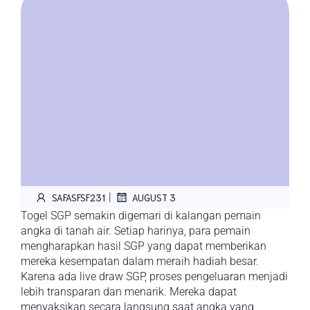
|
SAFASFSF231
AUGUST 3
Togel SGP semakin digemari di kalangan pemain
angka di tanah air. Setiap harinya, para pemain
mengharapkan hasil SGP yang dapat memberikan
mereka kesempatan dalam meraih hadiah besar.
Karena ada live draw SGP, proses pengeluaran menjadi
lebih transparan dan menarik. Mereka dapat
menyaksikan secara langsung saat angka yang