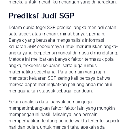
mereka untuk meraih kemenangan yang di harapkan.
Prediksi Judi SGP
Dalam dunia togel SGP, prediksi angka menjadi salah
satu aspek atau menarik minat banyak pemain.
Banyak yang berusaha menganalisis informasi
keluaran SGP sebelumnya untuk merumuskan angka-
angka yang berpotensi muncul di masa d mendatang.
Metode ini melibatkan banyak faktor, termasuk pola
angka, frekuensi keluaran, serta juga rumus
matematika sederhana. Para pemain yang rajin
mencatat keluaran SGP sering kali percaya bahwa
mereka dapat meningkatkan peluang anda melalui
menggunakan statistik sebagai panduan.
Selain analisis data, banyak pemain juga
mempertimbangkan faktor-faktor lain yang mungkin
mempengaruhi hasil. Misalnya, ada pemain
memperhatikan tentang periode waktu tertentu, seperti
hari dan bulan, untuk mencari tahu apakah ada