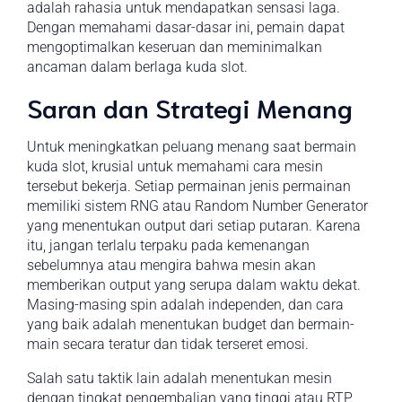
adalah rahasia untuk mendapatkan sensasi laga.
Dengan memahami dasar-dasar ini, pemain dapat
mengoptimalkan keseruan dan meminimalkan
ancaman dalam berlaga kuda slot.
Saran dan Strategi Menang
Untuk meningkatkan peluang menang saat bermain
kuda slot, krusial untuk memahami cara mesin
tersebut bekerja. Setiap permainan jenis permainan
memiliki sistem RNG atau Random Number Generator
yang menentukan output dari setiap putaran. Karena
itu, jangan terlalu terpaku pada kemenangan
sebelumnya atau mengira bahwa mesin akan
memberikan output yang serupa dalam waktu dekat.
Masing-masing spin adalah independen, dan cara
yang baik adalah menentukan budget dan bermain-
main secara teratur dan tidak terseret emosi.
Salah satu taktik lain adalah menentukan mesin
dengan tingkat pengembalian yang tinggi atau RTP.