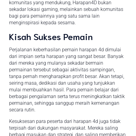
komunitas yang mendukung, Harapan4D bukan
sekadar lokasi gaming, melainkan sebuah komunitas
bagi para pemainnya yang satu sama lain
menginspirasi kepada sesama.
Kisah Sukses Pemain
Perjalanan keberhasilan pemain harapan 4d dimulai
dari impian serta harapan yang sangat besar. Banyak
dari mereka yang mulanya sekadar bermain
permainan tersebut sebagai aktivitas sampingan,
tanpa pernah mengharapkan profit besar. Akan tetapi,
seiring masa, dedikasi dan usaha yang tunjukkan
mulai membuahkan hasil. Para pemain belajar dari
berbagai pengalaman serta terus meningkatkan taktik
permainan, sehingga sanggup meraih kemenangan
secara rutin.
Kesuksesan para peserta dari harapan 4d juga tidak
terpisah dari dukungan masyarakat. Mereka saling
berbagi masukan dan strategi, dan saling memberikan