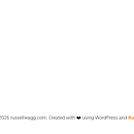
2026 russellwagg.com. Created with ❤️ using WordPress and
Ku