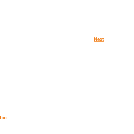
Next
bio