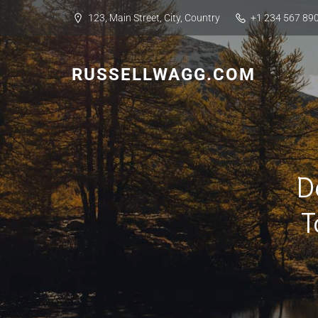
Skip
123, Main Street, City, Country
+1 234 567 89
to
content
RUSSELLWAGG.COM
D
T