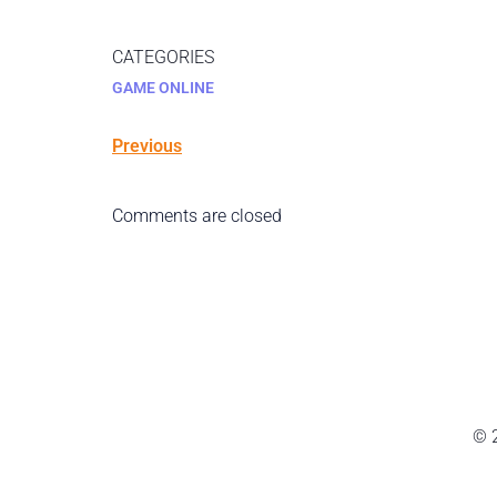
CATEGORIES
GAME ONLINE
Previous
Comments are closed
© 