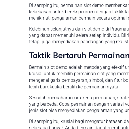
Di samping itu, permainan slot demo memberika
kebebasan untuk bereksperimen dengan taktik ta
menikmati pengalaman bermain secara optimal d
Kelebihan selanjutnya dari slot demo di Pragmat
yang dapat memenuhi selera setiap individu. Di
tetapi juga menyediakan pandangan yang realist
Taktik Bertaruh Permainan
Bermain slot demo adalah metode yang efektif 
krusial untuk memilih permainan slot yang mem
mengenai garis pembayaran, simbol, dan fitur b
lebih baik ketika beralih ke permainan nyata.
Sesudah memahami cara kerja permainan, strategi
yang berbeda. Coba permainan dengan variasi vo
jenis slot bisa menyediakan pengalaman yang un
Di samping itu, krusial bagi mengatur batasan
seberapa banyak Anda bermain dapat membantu 