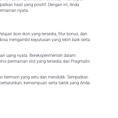
tkan hasil yang positif. Dengan ini, Anda
ermainan nyata.
ari ikon-ikon yang tersedia, fitur bonus, dan
 bisa mengambil keputusan yang lebih baik serta
ngan uang nyata. Bereksperimenlah dalam
nis permainan slot yang tersedia dari Pragmatic
aman bermain yang seru dan mendidik. Sempatkan
pertaruhkan, kemampuan serta taktik yang Anda