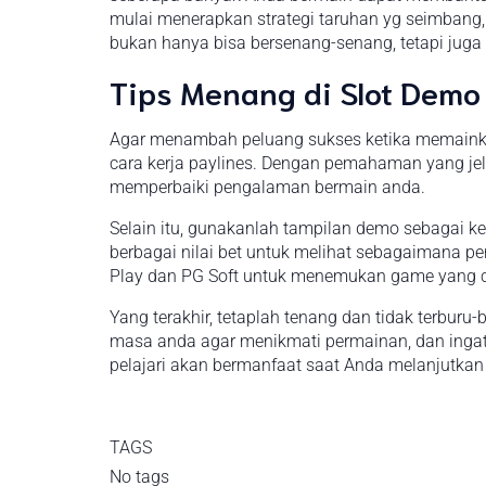
mulai menerapkan strategi taruhan yg seimbang,
bukan hanya bisa bersenang-senang, tetapi juga
Tips Menang di Slot Demo
Agar menambah peluang sukses ketika memainkan 
cara kerja paylines. Dengan pemahaman yang jel
memperbaiki pengalaman bermain anda.
Selain itu, gunakanlah tampilan demo sebagai k
berbagai nilai bet untuk melihat sebagaimana p
Play dan PG Soft untuk menemukan game yang 
Yang terakhir, tetaplah tenang dan tidak terbu
masa anda agar menikmati permainan, dan inga
pelajari akan bermanfaat saat Anda melanjutka
TAGS
No tags