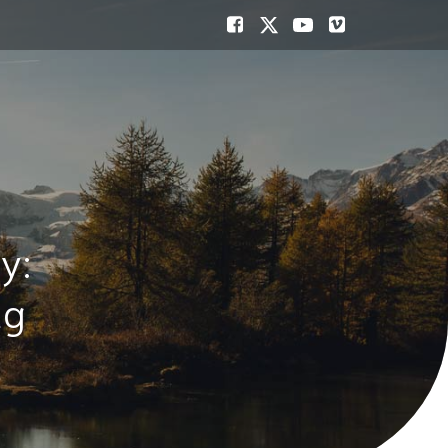
y:
ng