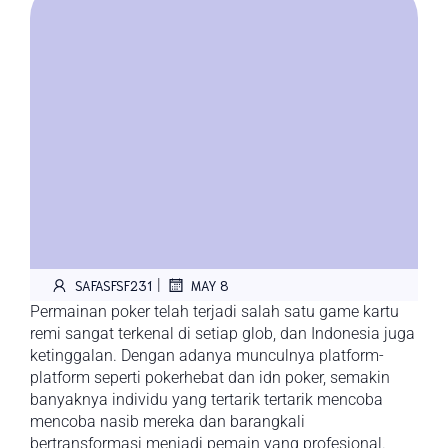
|
SAFASFSF231
MAY 8
Permainan poker telah terjadi salah satu game kartu
remi sangat terkenal di setiap glob, dan Indonesia juga
ketinggalan. Dengan adanya munculnya platform-
platform seperti pokerhebat dan idn poker, semakin
banyaknya individu yang tertarik tertarik mencoba
mencoba nasib mereka dan barangkali
bertransformasi menjadi pemain yang profesional.