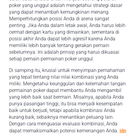
poker yang unggul adalah mengetahui strategi dasar
yang dapat menambah kemungkinan menang.
Memperhitungkan posisi Anda di arena sangat
penting. Jika Anda dalam letak awal, Anda harus lebih
cermat dengan kartu yang dimainkan, sementara di
posisi akhir Anda dapat lebih agresif karena Anda
memiliki lebih banyak tentang gerakan pemain
sebelumnya. Ini adalah prinsip yang harus dikuasai
setiap pemain permainan poker unggul.
Di samping itu, krusial untuk menyimpan pemahaman
yang tepat tentang nilai-nilai kombinasi yang Anda
miliki. Mengetahui keunggulan dan kelemahan tangan
permainan poker dapat membantu Anda mengambil
yang lebih baik saat bermain. Misalnya, apabila Anda
punya pasangan tinggi, itu bisa menjadi kesempatan
baik untuk berjudi, tetapi apabila kombinasi Anda
kurang baik, sebaiknya menantikan peluang lain.
Dengan cara menguasai evaluasi kombinasi, Anda
dapat memaksimalkan potensi kemenangan Anda.
idn