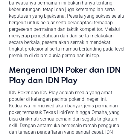
bahwasanya permainan ini bukan hanya tentang
keberuntungan, tetapi dan juga keterampilan serta
keputusan yang bijaksana. Peserta yang sukses selalu
bergelut untuk belajar serta beradaptasi terhadap
pergeseran permainan dan taktik kompetitor. Melalui
menyerap pengetahuan dari dan serta melakukan
secara berkala, peserta akan semakin mendekati
tingkat profesional serta mampu bertanding pada level
premium di dalam dunia permainan ini top.
Mengenal IDN Poker dan IDN
Play dan IDN Play
IDN Poker dan IDN Play adalah media yang amat
populer di kalangan pecinta poker di negeri ini.
Keduanya ini menyediakan banyak jenis permainan
poker, termasuk Texas Hold’em hingga Omaha, yang
bisa dinikmati semua pemain dari segala tingkatan
skill. Dengan antarmuka berdesain ramah pengguna
dan tahapan pendaftaran yang sangat cepat, IDN