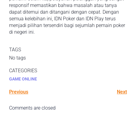
responsif memastikan bahwa masalah atau tanya
dapat ditemui dan ditangani dengan cepat. Dengan
semua kelebihan ini, IDN Poker dan IDN Play terus
menjadi pilihan tersendiri bagi sejumlah pemain poker
di negeri ini.
TAGS
No tags
CATEGORIES
GAME ONLINE
Previous
Next
Comments are closed