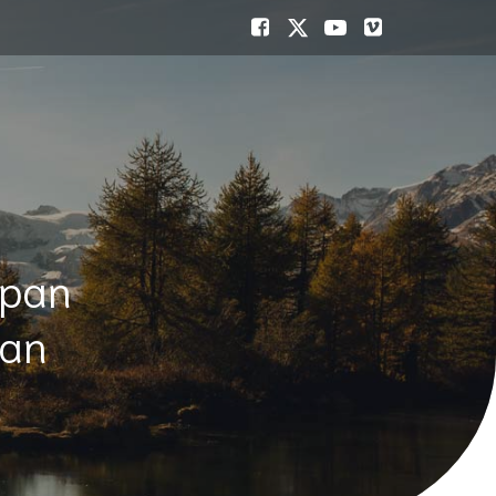
apan
gan