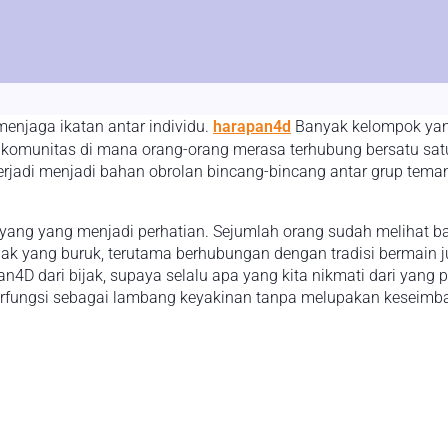
enjaga ikatan antar individu.
harapan4d
Banyak kelompok yang
n komunitas di mana orang-orang merasa terhubung bersatu sa
erjadi menjadi bahan obrolan bincang-bincang antar grup tema
 segi yang yang menjadi perhatian. Sejumlah orang sudah meliha
ang buruk, terutama berhubungan dengan tradisi bermain jud
 dari bijak, supaya selalu apa yang kita nikmati dari yang po
erfungsi sebagai lambang keyakinan tanpa melupakan keseimban