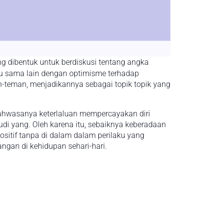
 dibentuk untuk berdiskusi tentang angka
tu sama lain dengan optimisme terhadap
n-teman, menjadikannya sebagai topik topik yang
t bahwasanya keterlaluan mempercayakan diri
i yang. Oleh karena itu, sebaiknya keberadaan
sitif tanpa di dalam dalam perilaku yang
gan di kehidupan sehari-hari.