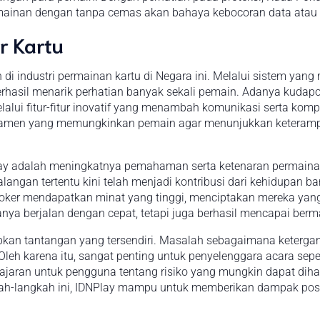
inan dengan tanpa cemas akan bahaya kebocoran data atau 
r Kartu
i industri permainan kartu di Negara ini. Melalui sistem yan
hasil menarik perhatian banyak sekali pemain. Adanya kudapo
i fitur-fitur inovatif yang menambah komunikasi serta kompet
amen yang memungkinkan pemain agar menunjukkan keterampi
Play adalah meningkatnya pemahaman serta ketenaran permaina
langan tertentu kini telah menjadi kontribusi dari kehidupa
oker mendapatkan minat yang tinggi, menciptakan mereka yang y
nya berjalan dengan cepat, tetapi juga berhasil mencapai berm
kan tantangan yang tersendiri. Masalah sebagaimana ketergant
leh karena itu, sangat penting untuk penyelenggara acara sepe
ajaran untuk pengguna tentang risiko yang mungkin dapat dih
langkah ini, IDNPlay mampu untuk memberikan dampak positif l