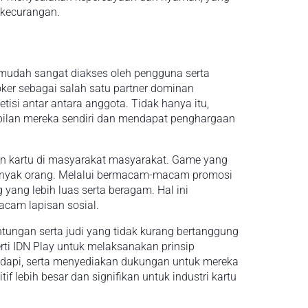
kecurangan.
g mudah sangat diakses oleh pengguna serta
ker sebagai salah satu partner dominan
isi antar antara anggota. Tidak hanya itu,
lan mereka sendiri dan mendapat penghargaan
n kartu di masyarakat masyarakat. Game yang
n banyak orang. Melalui bermacam-macam promosi
ang lebih luas serta beragam. Hal ini
acam lapisan sosial.
ungan serta judi yang tidak kurang bertanggung
rti IDN Play untuk melaksanakan prinsip
adapi, serta menyediakan dukungan untuk mereka
ebih besar dan signifikan untuk industri kartu