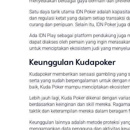
menyediakan berbagai gaya bermain dan prefere
Satu daya tarik utama IDN Poker adalah kapasit
dan regulasi ketat yang dalam setiap transaksi 
curang dan penipuan. Selain itu, IDN Poker jug
Ada IDN Play sebagai platform pendukung juga 
dapat diakses oleh pemain yang ingin merasakan
untuk menciptakan ekosistem judi yang menyelu
Keunggulan Kudapoker
Kudapoker memberikan sensasi gambling yang s
serta yang sudah berpengalaman untuk dengan m
baik, Kuda Poker mampu menciptakan ekosiste
Lebih jauh lagi, Kuda Poker dikenal dengan var
berdasarkan keinginan dan skill mereka. Ragama
taktik dan keterampilan mereka dalam beragam 
Keunggulan lainnya adalah metode proteksi yang
mengamankan data pengguna dan aktivitas keua