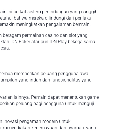
r. Ini berkat sistem perlindungan yang canggih
etahui bahwa mereka dilindungi dari perilaku
g semakin meningkatkan pengalaman bermain.
n beragam permainan casino dan slot yang
iklah IDN Poker ataupun IDN Play bekerja sama
esia.
i semua memberikan peluang pengguna awal
ampilan yang indah dan fungsionalitas yang
an varian lainnya. Pemain dapat menentukan game
mberikan peluang bagi pengguna untuk menguji
kan inovasi pengaman modern untuk
er menyediakan kepercayaan dan nyaman, yang