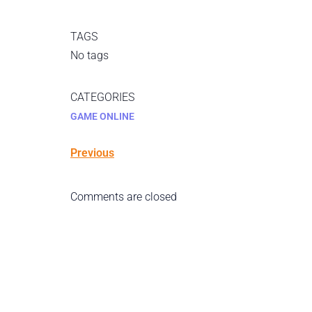
TAGS
No tags
CATEGORIES
GAME ONLINE
Previous
Comments are closed