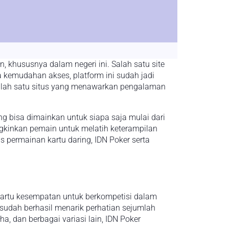
 khususnya dalam negeri ini. Salah satu site
 kemudahan akses, platform ini sudah jadi
 salah satu situs yang menawarkan pengalaman
g bisa dimainkan untuk siapa saja mulai dari
kinkan pemain untuk melatih keterampilan
as permainan kartu daring, IDN Poker serta
kartu kesempatan untuk berkompetisi dalam
 sudah berhasil menarik perhatian sejumlah
dan berbagai variasi lain, IDN Poker