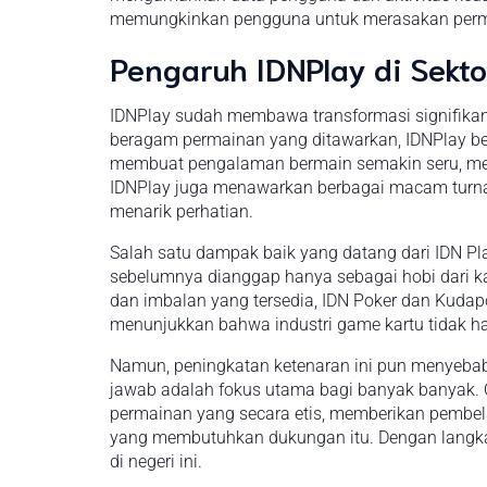
memungkinkan pengguna untuk merasakan perma
Pengaruh IDNPlay di Sekto
IDNPlay sudah membawa transformasi signifikan d
beragam permainan yang ditawarkan, IDNPlay ber
membuat pengalaman bermain semakin seru, melalu
IDNPlay juga menawarkan berbagai macam turn
menarik perhatian.
Salah satu dampak baik yang datang dari IDN 
sebelumnya dianggap hanya sebagai hobi dari ka
dan imbalan yang tersedia, IDN Poker dan Kudap
menunjukkan bahwa industri game kartu tidak ha
Namun, peningkatan ketenaran ini pun menyebab
jawab adalah fokus utama bagi banyak banyak. O
permainan yang secara etis, memberikan pembel
yang membutuhkan dukungan itu. Dengan langkah-
di negeri ini.