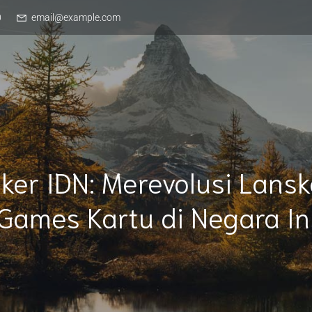
0
email@example.com
ker IDN: Merevolusi Lans
Games Kartu di Negara In