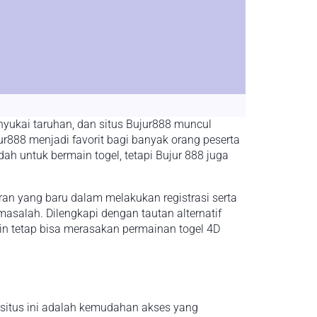
nyukai taruhan, dan situs Bujur888 muncul
ur888 menjadi favorit bagi banyak orang peserta
 untuk bermain togel, tetapi Bujur 888 juga
an yang baru dalam melakukan registrasi serta
asalah. Dilengkapi dengan tautan alternatif
n tetap bisa merasakan permainan togel 4D
ma situs ini adalah kemudahan akses yang