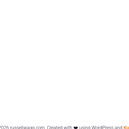
2026 russellwagg.com. Created with ❤️ using WordPress and
Ku