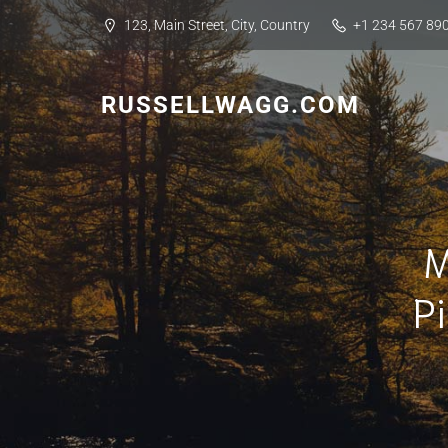
Skip
123, Main Street, City, Country
+1 234 567 89
to
content
RUSSELLWAGG.COM
M
P