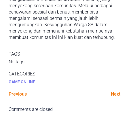
menyokong keceriaan komunitas. Melalui berbagai
penawaran spesial dan bonus, member bisa
mengalami sensasi bermain yang jauh lebih
menguntungkan. Kesungguhan Warga 88 dalam
menyokong dan memenuhi kebutuhan membernya
membuat komunitas ini ini kian kuat dan terhubung.
TAGS
No tags
CATEGORIES
GAME ONLINE
Previous
Next
Comments are closed