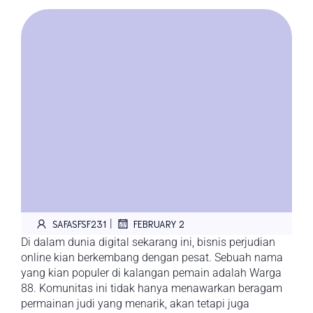
|
SAFASFSF231
FEBRUARY 2
Di dalam dunia digital sekarang ini, bisnis perjudian
online kian berkembang dengan pesat. Sebuah nama
yang kian populer di kalangan pemain adalah Warga
88. Komunitas ini tidak hanya menawarkan beragam
permainan judi yang menarik, akan tetapi juga