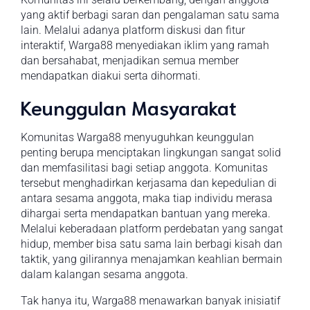
yang aktif berbagi saran dan pengalaman satu sama
lain. Melalui adanya platform diskusi dan fitur
interaktif, Warga88 menyediakan iklim yang ramah
dan bersahabat, menjadikan semua member
mendapatkan diakui serta dihormati.
Keunggulan Masyarakat
Komunitas Warga88 menyuguhkan keunggulan
penting berupa menciptakan lingkungan sangat solid
dan memfasilitasi bagi setiap anggota. Komunitas
tersebut menghadirkan kerjasama dan kepedulian di
antara sesama anggota, maka tiap individu merasa
dihargai serta mendapatkan bantuan yang mereka.
Melalui keberadaan platform perdebatan yang sangat
hidup, member bisa satu sama lain berbagi kisah dan
taktik, yang gilirannya menajamkan keahlian bermain
dalam kalangan sesama anggota.
Tak hanya itu, Warga88 menawarkan banyak inisiatif