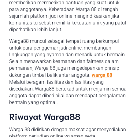
memberikan memberikan bantuan yang kuat untuk
para anggotanya. Keberadaan Warga 88 di tengah
sejumlah platform judi online mengindikasikan jika
komunitas tersebut memiliki kekuatan unik yang patut
diperhatikan lebih lanjut.
Warga88 muncul sebagai tempat ruang berkumpul
untuk para penggemar judi online, membangun
lingkungan yang nyaman dan menarik untuk bermain.
Selain menawarkan keamanan dan fairness dalam
permainan, Warga 88 juga mengedepankan prinsip
dukungan timbal balik antar anggota.
warga 88
Melalui beragam fasilitas dan fasilitas yang
disediakan, Warga88 bertekad untuk menjamin semua
anggota dapat diberi nilai dan mendapat pengalaman
bermain yang optimal.
Riwayat Warga88
Warga 88 didirikan dengan maksat agar menyediakan
platform perjudian online yg aman serta