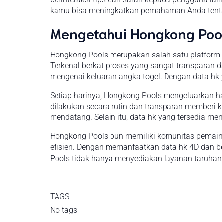
kamu bisa meningkatkan pemahaman Anda tentan
Mengetahui Hongkong Poo
Hongkong Pools merupakan salah satu platform t
Terkenal berkat proses yang sangat transparan 
mengenai keluaran angka togel. Dengan data hk
Setiap harinya, Hongkong Pools mengeluarkan ha
dilakukan secara rutin dan transparan memberi
mendatang. Selain itu, data hk yang tersedia men
Hongkong Pools pun memiliki komunitas pemain y
efisien. Dengan memanfaatkan data hk 4D dan be
Pools tidak hanya menyediakan layanan taruhan
TAGS
No tags