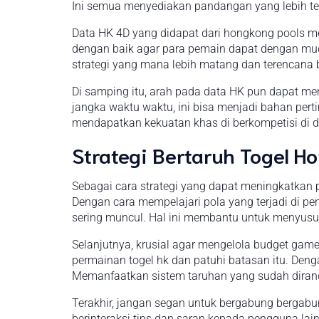
Ini semua menyediakan pandangan yang lebih te
Data HK 4D yang didapat dari hongkong pools me
dengan baik agar para pemain dapat dengan mud
strategi yang mana lebih matang dan terencana b
Di samping itu, arah pada data HK pun dapat me
jangka waktu waktu, ini bisa menjadi bahan pe
mendapatkan kekuatan khas di berkompetisi di 
Strategi Bertaruh Togel H
Sebagai cara strategi yang dapat meningkatkan p
Dengan cara mempelajari pola yang terjadi di p
sering muncul. Hal ini membantu untuk menyusu
Selanjutnya, krusial agar mengelola budget game
permainan togel hk dan patuhi batasan itu. De
Memanfaatkan sistem taruhan yang sudah diranca
Terakhir, jangan segan untuk bergabung bergabun
berinteraksi tips dan saran kepada pengguna la