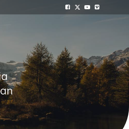
ia
gan