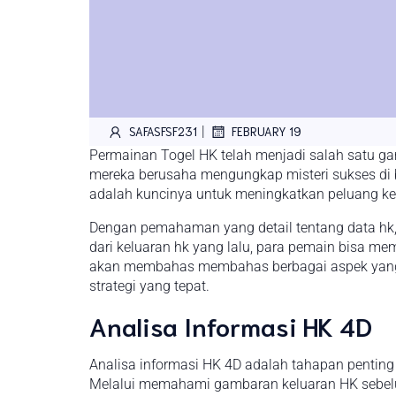
|
SAFASFSF231
FEBRUARY 19
Permainan Togel HK telah menjadi salah satu ga
mereka berusaha mengungkap misteri sukses di b
adalah kuncinya untuk meningkatkan peluang kem
Dengan pemahaman yang detail tentang data hk, p
dari keluaran hk yang lalu, para pemain bisa m
akan membahas membahas berbagai aspek yang da
strategi yang tepat.
Analisa Informasi HK 4D
Analisa informasi HK 4D adalah tahapan pentin
Melalui memahami gambaran keluaran HK sebelum