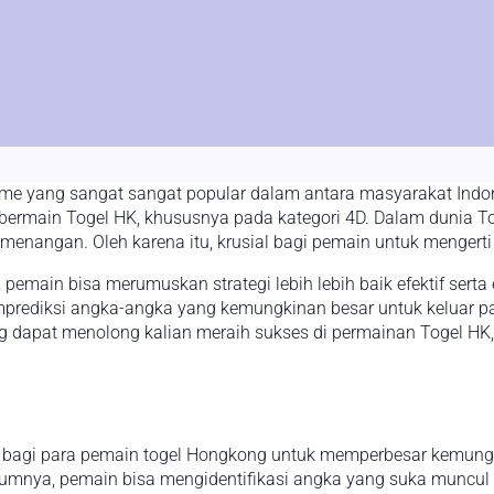
me yang sangat sangat popular dalam antara masyarakat Indon
ermain Togel HK, khususnya pada kategori 4D. Dalam dunia Toge
enangan. Oleh karena itu, krusial bagi pemain untuk mengerti
emain bisa merumuskan strategi lebih lebih baik efektif serta 
emprediksi angka-angka yang kemungkinan besar untuk keluar p
pat menolong kalian meraih sukses di permainan Togel HK, b
g bagi para pemain togel Hongkong untuk memperbesar kemung
nya, pemain bisa mengidentifikasi angka yang suka muncul at