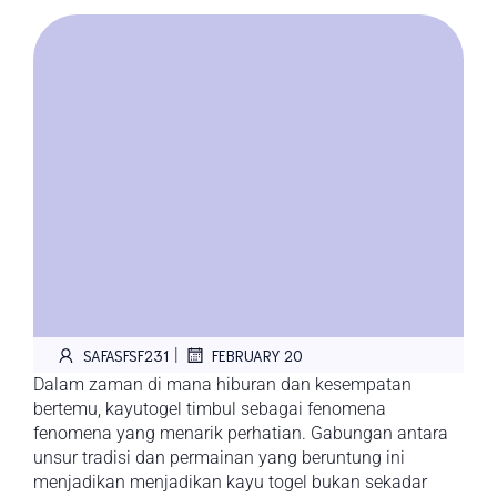
|
SAFASFSF231
FEBRUARY 20
Dalam zaman di mana hiburan dan kesempatan
bertemu, kayutogel timbul sebagai fenomena
fenomena yang menarik perhatian. Gabungan antara
unsur tradisi dan permainan yang beruntung ini
menjadikan menjadikan kayu togel bukan sekadar