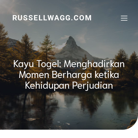
Skip
to
content
RUSSELLWAGG.COM
Kayu Togel: Menghadirkan
Momen Berharga ketika
Kehidupan Perjudian