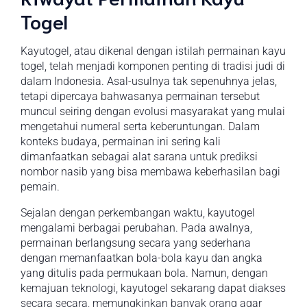
Togel
Kayutogel, atau dikenal dengan istilah permainan kayu
togel, telah menjadi komponen penting di tradisi judi di
dalam Indonesia. Asal-usulnya tak sepenuhnya jelas,
tetapi dipercaya bahwasanya permainan tersebut
muncul seiring dengan evolusi masyarakat yang mulai
mengetahui numeral serta keberuntungan. Dalam
konteks budaya, permainan ini sering kali
dimanfaatkan sebagai alat sarana untuk prediksi
nombor nasib yang bisa membawa keberhasilan bagi
pemain.
Sejalan dengan perkembangan waktu, kayutogel
mengalami berbagai perubahan. Pada awalnya,
permainan berlangsung secara yang sederhana
dengan memanfaatkan bola-bola kayu dan angka
yang ditulis pada permukaan bola. Namun, dengan
kemajuan teknologi, kayutogel sekarang dapat diakses
secara secara, memungkinkan banyak orang agar