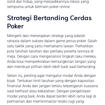
solid dan hidup, yang menjadikannya lokasi yang
sempurna untuk bermain poker online.
Strategi Bertanding Cerdas
Poker
Mengerti dan menerapkan strategi yang adalah
rahasia dalam sukses dalam game jenius poker. Salah
satu taktik yang yaitu memahami lawan. Perhatikan
pola taruhan taruhan dan perilaku peserta lainnya di
meja. Dengan cara menganalisis tingkah laku mereka,
Anda bisa memperkirakan kemungkinan tangan yang
dan membuat pilihan lebih lebih baik saat bertanding.
Selain itu, penting agar mengatur modal Anda dengan
bijak. Tentukan limit taruhan yang dengan kapasitas
finansial Anda dan jangan terlalu terpengaruh suasana
saat berhasil atau kekalahan. Dengan pengelolaan
modal yang baik, Anda dapat berdiri lebih lama lagi di
permainan dan meminimalisir resiko rugi yang.