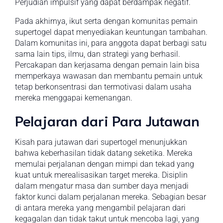
Perjudian impulsif yang dapat berdampak negatif.
Pada akhirnya, ikut serta dengan komunitas pemain
supertogel dapat menyediakan keuntungan tambahan.
Dalam komunitas ini, para anggota dapat berbagi satu
sama lain tips, ilmu, dan strategi yang berhasil.
Percakapan dan kerjasama dengan pemain lain bisa
memperkaya wawasan dan membantu pemain untuk
tetap berkonsentrasi dan termotivasi dalam usaha
mereka menggapai kemenangan.
Pelajaran dari Para Jutawan
Kisah para jutawan dari supertogel menunjukkan
bahwa keberhasilan tidak datang seketika. Mereka
memulai perjalanan dengan mimpi dan tekad yang
kuat untuk merealisasikan target mereka. Disiplin
dalam mengatur masa dan sumber daya menjadi
faktor kunci dalam perjalanan mereka. Sebagian besar
di antara mereka yang mengambil pelajaran dari
kegagalan dan tidak takut untuk mencoba lagi, yang