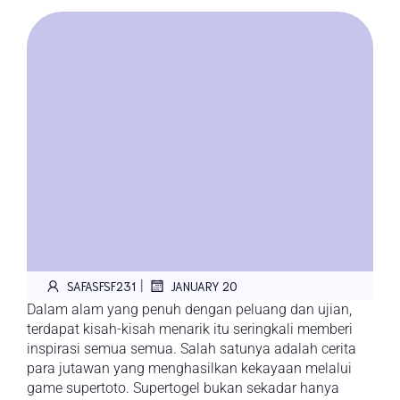
|
SAFASFSF231
JANUARY 20
Dalam alam yang penuh dengan peluang dan ujian,
terdapat kisah-kisah menarik itu seringkali memberi
inspirasi semua semua. Salah satunya adalah cerita
para jutawan yang menghasilkan kekayaan melalui
game supertoto. Supertogel bukan sekadar hanya