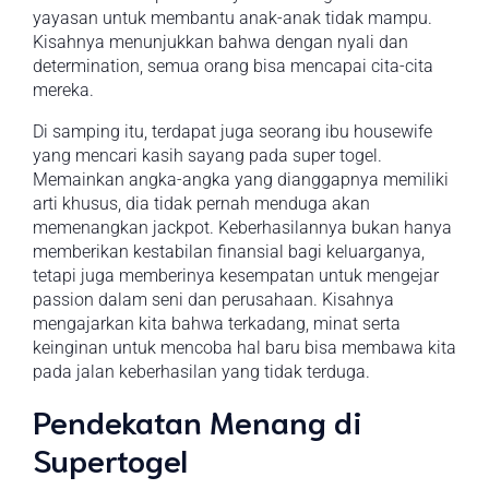
yayasan untuk membantu anak-anak tidak mampu.
Kisahnya menunjukkan bahwa dengan nyali dan
determination, semua orang bisa mencapai cita-cita
mereka.
Di samping itu, terdapat juga seorang ibu housewife
yang mencari kasih sayang pada super togel.
Memainkan angka-angka yang dianggapnya memiliki
arti khusus, dia tidak pernah menduga akan
memenangkan jackpot. Keberhasilannya bukan hanya
memberikan kestabilan finansial bagi keluarganya,
tetapi juga memberinya kesempatan untuk mengejar
passion dalam seni dan perusahaan. Kisahnya
mengajarkan kita bahwa terkadang, minat serta
keinginan untuk mencoba hal baru bisa membawa kita
pada jalan keberhasilan yang tidak terduga.
Pendekatan Menang di
Supertogel