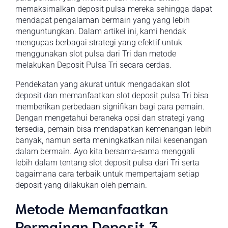
memaksimalkan deposit pulsa mereka sehingga dapat
mendapat pengalaman bermain yang yang lebih
menguntungkan. Dalam artikel ini, kami hendak
mengupas berbagai strategi yang efektif untuk
menggunakan slot pulsa dari Tri dan metode
melakukan Deposit Pulsa Tri secara cerdas.
Pendekatan yang akurat untuk mengadakan slot
deposit dan memanfaatkan slot deposit pulsa Tri bisa
memberikan perbedaan signifikan bagi para pemain.
Dengan mengetahui beraneka opsi dan strategi yang
tersedia, pemain bisa mendapatkan kemenangan lebih
banyak, namun serta meningkatkan nilai kesenangan
dalam bermain. Ayo kita bersama-sama menggali
lebih dalam tentang slot deposit pulsa dari Tri serta
bagaimana cara terbaik untuk mempertajam setiap
deposit yang dilakukan oleh pemain.
Metode Memanfaatkan
Permainan Deposit 3