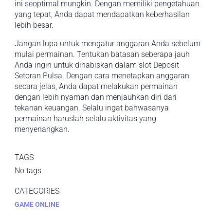
ini seoptimal mungkin. Dengan memiliki pengetahuan
yang tepat, Anda dapat mendapatkan keberhasilan
lebih besar.
Jangan lupa untuk mengatur anggaran Anda sebelum
mulai permainan. Tentukan batasan seberapa jauh
Anda ingin untuk dihabiskan dalam slot Deposit
Setoran Pulsa. Dengan cara menetapkan anggaran
secara jelas, Anda dapat melakukan permainan
dengan lebih nyaman dan menjauhkan diri dari
tekanan keuangan. Selalu ingat bahwasanya
permainan haruslah selalu aktivitas yang
menyenangkan.
TAGS
No tags
CATEGORIES
GAME ONLINE