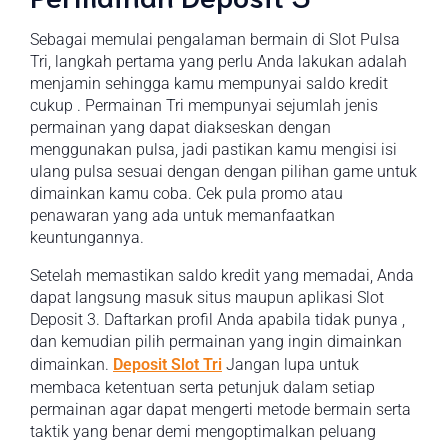
Sebagai memulai pengalaman bermain di Slot Pulsa
Tri, langkah pertama yang perlu Anda lakukan adalah
menjamin sehingga kamu mempunyai saldo kredit
cukup . Permainan Tri mempunyai sejumlah jenis
permainan yang dapat diakseskan dengan
menggunakan pulsa, jadi pastikan kamu mengisi isi
ulang pulsa sesuai dengan dengan pilihan game untuk
dimainkan kamu coba. Cek pula promo atau
penawaran yang ada untuk memanfaatkan
keuntungannya.
Setelah memastikan saldo kredit yang memadai, Anda
dapat langsung masuk situs maupun aplikasi Slot
Deposit 3. Daftarkan profil Anda apabila tidak punya ,
dan kemudian pilih permainan yang ingin dimainkan
dimainkan.
Deposit Slot Tri
Jangan lupa untuk
membaca ketentuan serta petunjuk dalam setiap
permainan agar dapat mengerti metode bermain serta
taktik yang benar demi mengoptimalkan peluang