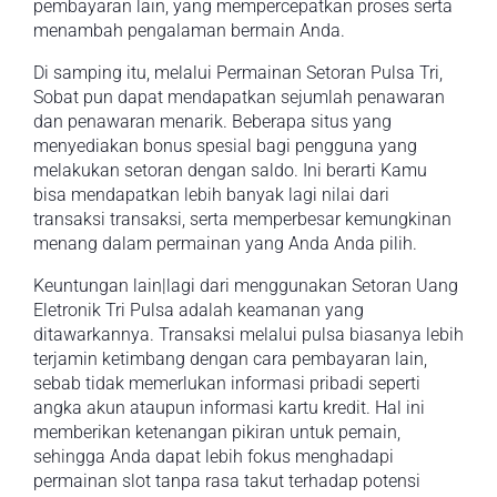
pembayaran lain, yang mempercepatkan proses serta
menambah pengalaman bermain Anda.
Di samping itu, melalui Permainan Setoran Pulsa Tri,
Sobat pun dapat mendapatkan sejumlah penawaran
dan penawaran menarik. Beberapa situs yang
menyediakan bonus spesial bagi pengguna yang
melakukan setoran dengan saldo. Ini berarti Kamu
bisa mendapatkan lebih banyak lagi nilai dari
transaksi transaksi, serta memperbesar kemungkinan
menang dalam permainan yang Anda Anda pilih.
Keuntungan lain|lagi dari menggunakan Setoran Uang
Eletronik Tri Pulsa adalah keamanan yang
ditawarkannya. Transaksi melalui pulsa biasanya lebih
terjamin ketimbang dengan cara pembayaran lain,
sebab tidak memerlukan informasi pribadi seperti
angka akun ataupun informasi kartu kredit. Hal ini
memberikan ketenangan pikiran untuk pemain,
sehingga Anda dapat lebih fokus menghadapi
permainan slot tanpa rasa takut terhadap potensi