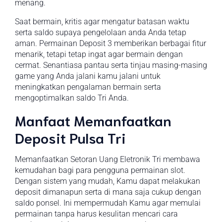
menang.
Saat bermain, kritis agar mengatur batasan waktu
serta saldo supaya pengelolaan anda Anda tetap
aman. Permainan Deposit 3 memberikan berbagai fitur
menarik, tetapi tetap ingat agar bermain dengan
cermat. Senantiasa pantau serta tinjau masing-masing
game yang Anda jalani kamu jalani untuk
meningkatkan pengalaman bermain serta
mengoptimalkan saldo Tri Anda.
Manfaat Memanfaatkan
Deposit Pulsa Tri
Memanfaatkan Setoran Uang Eletronik Tri membawa
kemudahan bagi para pengguna permainan slot.
Dengan sistem yang mudah, Kamu dapat melakukan
deposit dimanapun serta di mana saja cukup dengan
saldo ponsel. Ini mempermudah Kamu agar memulai
permainan tanpa harus kesulitan mencari cara