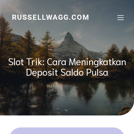
Skip
to
content
RUSSELLWAGG.COM
Slot Trik: Cara Meningkatkan
Deposit Saldo Pulsa