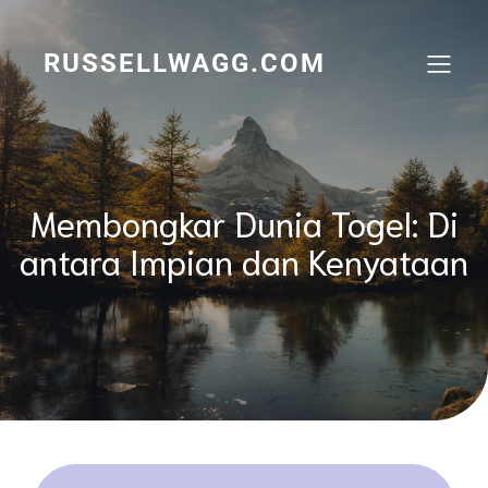
Skip
to
content
RUSSELLWAGG.COM
Membongkar Dunia Togel: Di
antara Impian dan Kenyataan