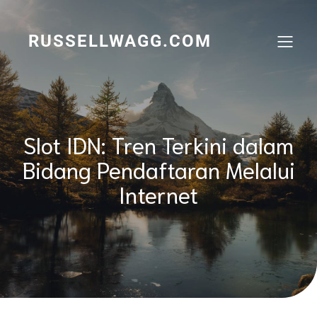
Skip
to
content
RUSSELLWAGG.COM
Slot IDN: Tren Terkini dalam
Bidang Pendaftaran Melalui
Internet