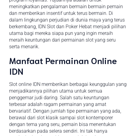
meningkatkan pengalaman bermain bermain pemain
dan memberikan insentif untuk terus bermain. Di
dalam lingkungan perjudian di dunia maya yang terus
berkembang, IDN Slot dan Poker Hebat menjadi pilihan
utama bagi mereka siapa pun yang ingin meraih
meraih keuntungan dari permainan slot yang seru
serta menarik.
Manfaat Permainan Online
IDN
Slot online IDN memberikan berbagai keunggulan yang
menjadikannya pilihan utama untuk semua
penggemar judi daring. Salah satu keuntungan
terbesar adalah ragam permainan yang amat
bervariatif. Dengan jumlah tipe permainan yang ada,
berawal dari slot klasik sampai slot kontemporer
dengan tema yang seru, pemain bisa menentukan
berdasarkan pada selera sendiri. Ini tak hanya