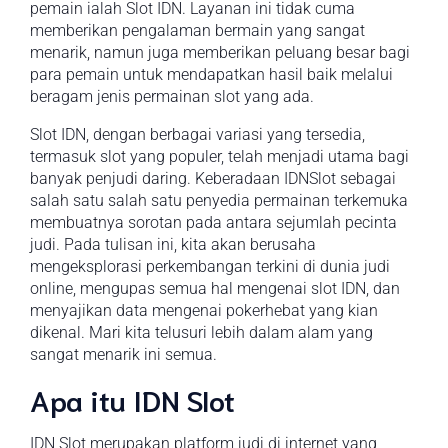
pemain ialah Slot IDN. Layanan ini tidak cuma
memberikan pengalaman bermain yang sangat
menarik, namun juga memberikan peluang besar bagi
para pemain untuk mendapatkan hasil baik melalui
beragam jenis permainan slot yang ada.
Slot IDN, dengan berbagai variasi yang tersedia,
termasuk slot yang populer, telah menjadi utama bagi
banyak penjudi daring. Keberadaan IDNSlot sebagai
salah satu salah satu penyedia permainan terkemuka
membuatnya sorotan pada antara sejumlah pecinta
judi. Pada tulisan ini, kita akan berusaha
mengeksplorasi perkembangan terkini di dunia judi
online, mengupas semua hal mengenai slot IDN, dan
menyajikan data mengenai pokerhebat yang kian
dikenal. Mari kita telusuri lebih dalam alam yang
sangat menarik ini semua.
Apa itu IDN Slot
IDN Slot merupakan platform judi di internet yang