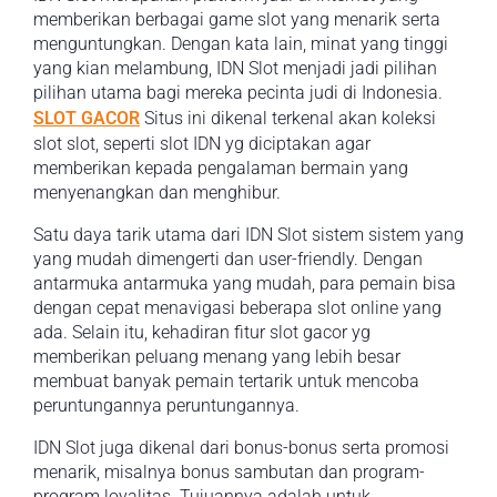
memberikan berbagai game slot yang menarik serta
menguntungkan. Dengan kata lain, minat yang tinggi
yang kian melambung, IDN Slot menjadi jadi pilihan
pilihan utama bagi mereka pecinta judi di Indonesia.
SLOT GACOR
Situs ini dikenal terkenal akan koleksi
slot slot, seperti slot IDN yg diciptakan agar
memberikan kepada pengalaman bermain yang
menyenangkan dan menghibur.
Satu daya tarik utama dari IDN Slot sistem sistem yang
yang mudah dimengerti dan user-friendly. Dengan
antarmuka antarmuka yang mudah, para pemain bisa
dengan cepat menavigasi beberapa slot online yang
ada. Selain itu, kehadiran fitur slot gacor yg
memberikan peluang menang yang lebih besar
membuat banyak pemain tertarik untuk mencoba
peruntungannya peruntungannya.
IDN Slot juga dikenal dari bonus-bonus serta promosi
menarik, misalnya bonus sambutan dan program-
program loyalitas. Tujuannya adalah untuk