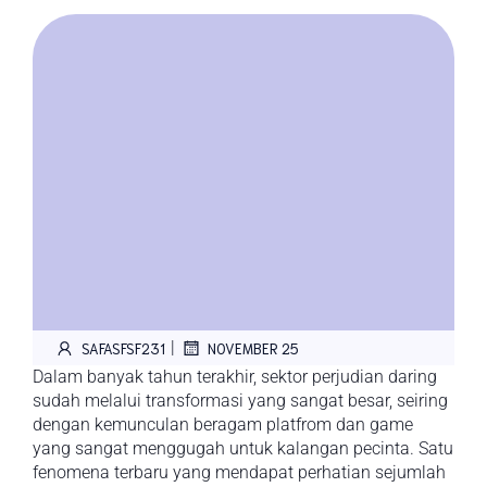
|
SAFASFSF231
NOVEMBER 25
Dalam banyak tahun terakhir, sektor perjudian daring
sudah melalui transformasi yang sangat besar, seiring
dengan kemunculan beragam platfrom dan game
yang sangat menggugah untuk kalangan pecinta. Satu
fenomena terbaru yang mendapat perhatian sejumlah