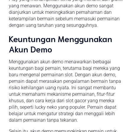
yang menawan. Menggunakan akun demo sangat
dianjurkan untuk meningkatkan pemahaman dan
keterampilan bermain sebelum memasuki permainan
dengan uang taruhan yang sesungguhnya.
Keuntungan Menggunakan
Akun Demo
Menggunakan akun demo menawarkan berbagai
keuntungan bagi pemain, terutama bagi mereka yang
baru mengenal permainan slot. Dengan akun demo,
pemain dapat merasakan pengalaman bermain tanpa
risiko kehilangan uang nyata. Ini sangat membantu
untuk memahami mekanisme permainan, fitur-fitur
khusus, dan cara kerja dari slot gacor yang mereka
pilih, seperti lucky neko yang populer. Pemain dapat
belajar untuk mengatur strategi dan menggali lebih
dalam permainan tanpa tekanan.
Selain itu, akun demo memungkinkan pemain untuk