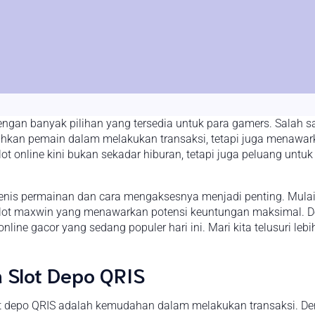
gan banyak pilihan yang tersedia untuk para gamers. Salah sa
ahkan pemain dalam melakukan transaksi, tetapi juga menawa
 online kini bukan sekadar hiburan, tetapi juga peluang untu
jenis permainan dan cara mengaksesnya menjadi penting. Mula
slot maxwin yang menawarkan potensi keuntungan maksimal. De
line gacor yang sedang populer hari ini. Mari kita telusuri le
Slot Depo QRIS
 depo QRIS adalah kemudahan dalam melakukan transaksi. De