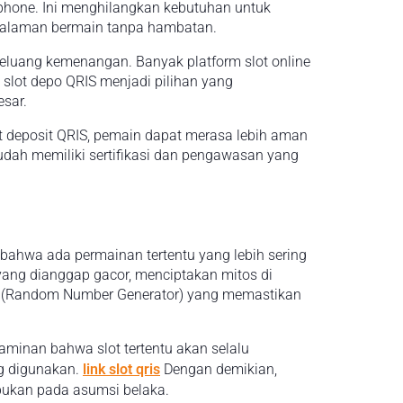
phone. Ini menghilangkan kebutuhan untuk
ngalaman bermain tanpa hambatan.
peluang kemenangan. Banyak platform slot online
slot depo QRIS menjadi pilihan yang
sar.
t deposit QRIS, pemain dapat merasa lebih aman
udah memiliki sertifikasi dan pengawasan yang
bahwa ada permainan tertentu yang lebih sering
yang dianggap gacor, menciptakan mitos di
G (Random Number Generator) yang memastikan
minan bahwa slot tertentu akan selalu
g digunakan.
link slot qris
Dengan demikian,
 bukan pada asumsi belaka.