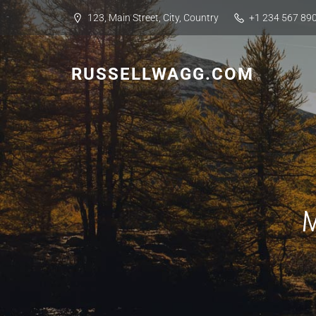
Skip
123, Main Street, City, Country
+1 234 567 89
to
content
RUSSELLWAGG.COM
M