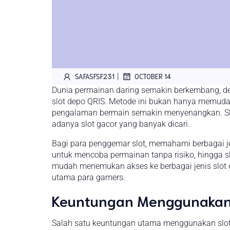
|
SAFASFSF231
OCTOBER 14
Dunia permainan daring semakin berkembang, den
slot depo QRIS. Metode ini bukan hanya memud
pengalaman bermain semakin menyenangkan. Slot
adanya slot gacor yang banyak dicari.
Bagi para penggemar slot, memahami berbagai 
untuk mencoba permainan tanpa risiko, hingga 
mudah menemukan akses ke berbagai jenis slot on
utama para gamers.
Keuntungan Menggunakan 
Salah satu keuntungan utama menggunakan slot