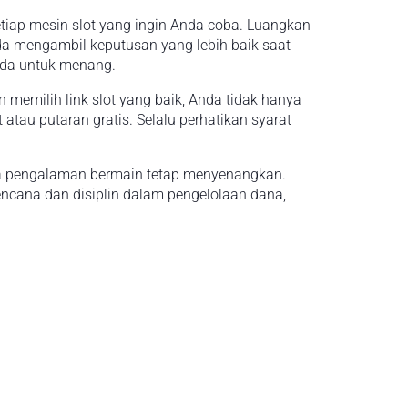
iap mesin slot yang ingin Anda coba. Luangkan
da mengambil keputusan yang lebih baik saat
Anda untuk menang.
 memilih link slot yang baik, Anda tidak hanya
tau putaran gratis. Selalu perhatikan syarat
aga pengalaman bermain tetap menyenangkan.
encana dan disiplin dalam pengelolaan dana,