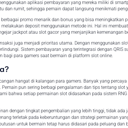
enggunakan aplikasi pembayaran yang mereka miliki di smart
ktu dan rumit, sehingga pemain dapat langsung menikmati pe
kan berbagai promo menarik dan bonus yang bisa meningkatkan 
 melakukan deposit menggunakan metode ini. Hal ini membuat 
ejar jackpot atau slot gacor yang menjanjikan kemenangan be
nsaksi juga menjadi prioritas utama. Dengan menggunakan slo
erlindungi. Sistem pembayaran yang terintegrasi dengan QRIS s
bagi para gamers saat bermain di platform slot online.
ta?
incangan hangat di kalangan para gamers. Banyak yang percaya 
Pemain pun sering berbagi pengalaman dan tips tentang slot 
ami bahwa setiap permainan slot didasarkan pada sistem RN
 dengan tingkat pengembalian yang lebih tinggi, tidak ada ja
ng terletak pada keberuntungan dan strategi permainan yan
putusan untuk bermain tetap harus didasari pada peluang dan