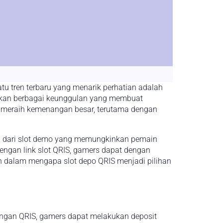
tu tren terbaru yang menarik perhatian adalah
rkan berbagai keunggulan yang membuat
k meraih kemenangan besar, terutama dengan
i dari slot demo yang memungkinkan pemain
ngan link slot QRIS, gamers dapat dengan
bih dalam mengapa slot depo QRIS menjadi pilihan
ngan QRIS, gamers dapat melakukan deposit