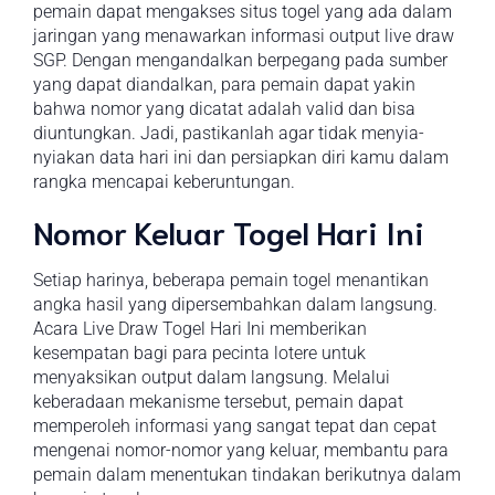
pemain dapat mengakses situs togel yang ada dalam
jaringan yang menawarkan informasi output live draw
SGP. Dengan mengandalkan berpegang pada sumber
yang dapat diandalkan, para pemain dapat yakin
bahwa nomor yang dicatat adalah valid dan bisa
diuntungkan. Jadi, pastikanlah agar tidak menyia-
nyiakan data hari ini dan persiapkan diri kamu dalam
rangka mencapai keberuntungan.
Nomor Keluar Togel Hari Ini
Setiap harinya, beberapa pemain togel menantikan
angka hasil yang dipersembahkan dalam langsung.
Acara Live Draw Togel Hari Ini memberikan
kesempatan bagi para pecinta lotere untuk
menyaksikan output dalam langsung. Melalui
keberadaan mekanisme tersebut, pemain dapat
memperoleh informasi yang sangat tepat dan cepat
mengenai nomor-nomor yang keluar, membantu para
pemain dalam menentukan tindakan berikutnya dalam