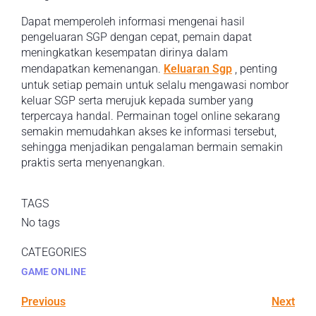
Dapat memperoleh informasi mengenai hasil
pengeluaran SGP dengan cepat, pemain dapat
meningkatkan kesempatan dirinya dalam
mendapatkan kemenangan.
Keluaran Sgp
, penting
untuk setiap pemain untuk selalu mengawasi nombor
keluar SGP serta merujuk kepada sumber yang
terpercaya handal. Permainan togel online sekarang
semakin memudahkan akses ke informasi tersebut,
sehingga menjadikan pengalaman bermain semakin
praktis serta menyenangkan.
TAGS
No tags
CATEGORIES
GAME ONLINE
Previous
Next