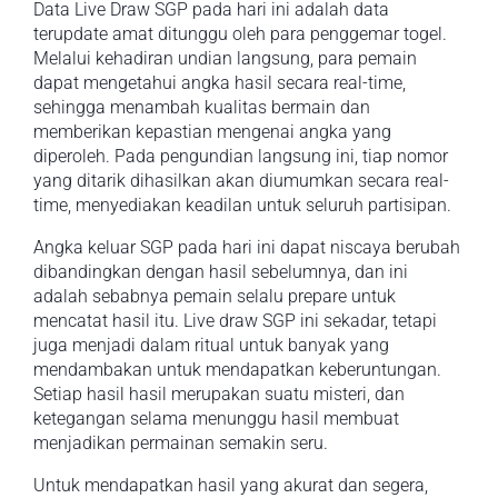
Data Live Draw SGP pada hari ini adalah data
terupdate amat ditunggu oleh para penggemar togel.
Melalui kehadiran undian langsung, para pemain
dapat mengetahui angka hasil secara real-time,
sehingga menambah kualitas bermain dan
memberikan kepastian mengenai angka yang
diperoleh. Pada pengundian langsung ini, tiap nomor
yang ditarik dihasilkan akan diumumkan secara real-
time, menyediakan keadilan untuk seluruh partisipan.
Angka keluar SGP pada hari ini dapat niscaya berubah
dibandingkan dengan hasil sebelumnya, dan ini
adalah sebabnya pemain selalu prepare untuk
mencatat hasil itu. Live draw SGP ini sekadar, tetapi
juga menjadi dalam ritual untuk banyak yang
mendambakan untuk mendapatkan keberuntungan.
Setiap hasil hasil merupakan suatu misteri, dan
ketegangan selama menunggu hasil membuat
menjadikan permainan semakin seru.
Untuk mendapatkan hasil yang akurat dan segera,