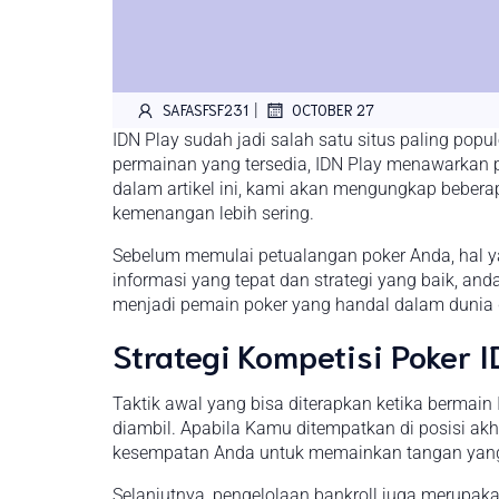
|
SAFASFSF231
OCTOBER 27
IDN Play sudah jadi salah satu situs paling popu
permainan yang tersedia, IDN Play menawarkan
dalam artikel ini, kami akan mengungkap bebera
kemenangan lebih sering.
Sebelum memulai petualangan poker Anda, hal ya
informasi yang tepat dan strategi yang baik, a
menjadi pemain poker yang handal dalam dunia 
Strategi Kompetisi Poker 
Taktik awal yang bisa diterapkan ketika bermai
diambil. Apabila Kamu ditempatkan di posisi ak
kesempatan Anda untuk memainkan tangan yang l
Selanjutnya, pengelolaan bankroll juga merupaka