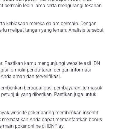
 bermain lebih lama serta mengurangi tekanan
erta kebiasaan mereka dalam bermain. Dengan
u melipat tangan yang lemah. Analisis tersebut
r. Pastikan kamu mengunjungi website asli IDN
isi formulir pendaftaran dengan informasi
 Anda aman dan terverifikasi.
 memberikan berbagai opsi pembayaran, termasuk
petunjuk yang diberikan. Pastikan juga untuk
yak website poker daring memberikan insentif
tuk memastikan Anda dapat memanfaatkan bonus
rmain poker online di IDNPlay.