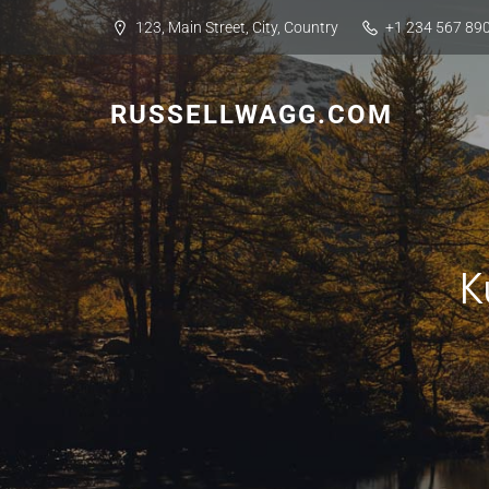
Skip
123, Main Street, City, Country
+1 234 567 89
to
content
RUSSELLWAGG.COM
K