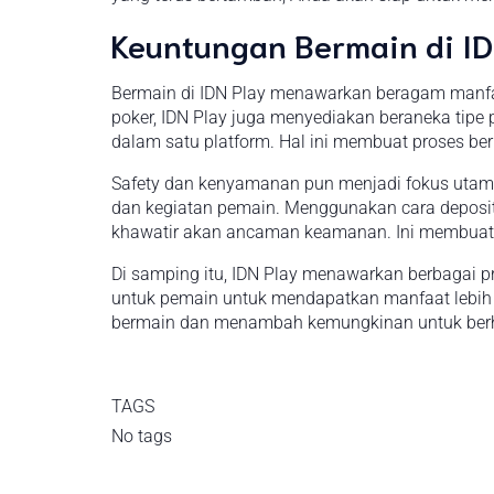
Keuntungan Bermain di ID
Bermain di IDN Play menawarkan beragam manfaa
poker, IDN Play juga menyediakan beraneka tipe
dalam satu platform. Hal ini membuat proses be
Safety dan kenyamanan pun menjadi fokus utama 
dan kegiatan pemain. Menggunakan cara deposi
khawatir akan ancaman keamanan. Ini membuat 
Di samping itu, IDN Play menawarkan berbagai 
untuk pemain untuk mendapatkan manfaat lebih
bermain dan menambah kemungkinan untuk berh
TAGS
No tags