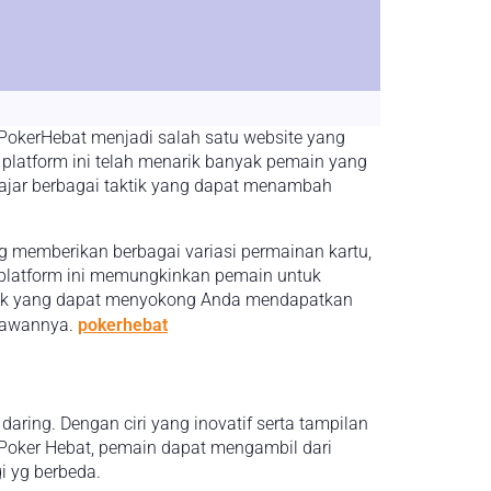
, PokerHebat menjadi salah satu website yang
 platform ini telah menarik banyak pemain yang
lajar berbagai taktik yang dapat menambah
g memberikan berbagai variasi permainan kartu,
 platform ini memungkinkan pemain untuk
rbaik yang dapat menyokong Anda mendapatkan
-lawannya.
pokerhebat
aring. Dengan ciri yang inovatif serta tampilan
oker Hebat, pemain dapat mengambil dari
 yg berbeda.