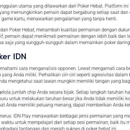
nggulan utama yang ditawarkan dari Poker Hebat. Platform ini
yang memungkinkan pemain dapat bergabung setiap saat dan d
i game kartu, menawarkan pengalaman yang tanpa henti.
 dari Poker Hebat, menambah kualitas permainan dengan dukung
nsif, pemain dapat menikmati permainan dengan lebih baik dan 
apa saja yang sungguh-sungguh dalam memainkan poker daring
ker IDN
emahami cara menganalisis opponen. Lewat mengamati cara be
ang Anda miliki. Perhatikan ciri-ciri seperti agresivitas dala
Anda mengetahui saat lawan mungkin memiliki tangan yang bag
lola jumlah chip Anda secara bijak. Setiap langkah taruhan ha
uru untuk melakukan taruhan besar jika Anda tidak memiliki k
 saat Anda memiliki peluang menang, dapat memberikan Anda k
s-menerus. IDN Play menawarkan berbagai jenis permainan yan
waktu untuk mempelajari dari setiap sesi permainan, baik i
ghadapi tantangan dan meraih sukses di poker hebat ini.