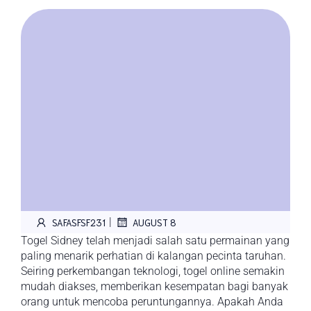
|
SAFASFSF231
AUGUST 8
Togel Sidney telah menjadi salah satu permainan yang
paling menarik perhatian di kalangan pecinta taruhan.
Seiring perkembangan teknologi, togel online semakin
mudah diakses, memberikan kesempatan bagi banyak
orang untuk mencoba peruntungannya. Apakah Anda