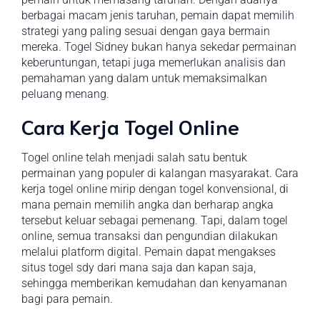
berbagai macam jenis taruhan, pemain dapat memilih
strategi yang paling sesuai dengan gaya bermain
mereka. Togel Sidney bukan hanya sekedar permainan
keberuntungan, tetapi juga memerlukan analisis dan
pemahaman yang dalam untuk memaksimalkan
peluang menang.
Cara Kerja Togel Online
Togel online telah menjadi salah satu bentuk
permainan yang populer di kalangan masyarakat. Cara
kerja togel online mirip dengan togel konvensional, di
mana pemain memilih angka dan berharap angka
tersebut keluar sebagai pemenang. Tapi, dalam togel
online, semua transaksi dan pengundian dilakukan
melalui platform digital. Pemain dapat mengakses
situs togel sdy dari mana saja dan kapan saja,
sehingga memberikan kemudahan dan kenyamanan
bagi para pemain.