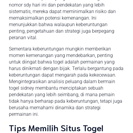
nomor sdy hari ini dan pendekatan yang lebih
sistematis, mereka dapat meminimalkan risiko dan
memaksimalkan potensi kemenangan. Ini
menunjukkan bahwa walaupun keberuntungan
penting, pengetahuan dan strategi juga berpegang
peranan vital.
Sementara keberuntungan mungkin memberikan
momen kemenangan yang mendebarkan, penting
untuk diingat bahwa togel adalah permainan yang
harus dinikmati dengan bijak. Terlalu bergantung pada
keberuntungan dapat mengarah pada kekecewaan.
Mengintegrasikan analisis peluang dalam bermain
togel sidney membantu menciptakan sebuah
pendekatan yang lebih seimbang, di mana pemain
tidak hanya berharap pada keberuntungan, tetapi juga
berusaha memahami dinamika dan strategi
permainan ini.
Tips Memilih Situs Togel