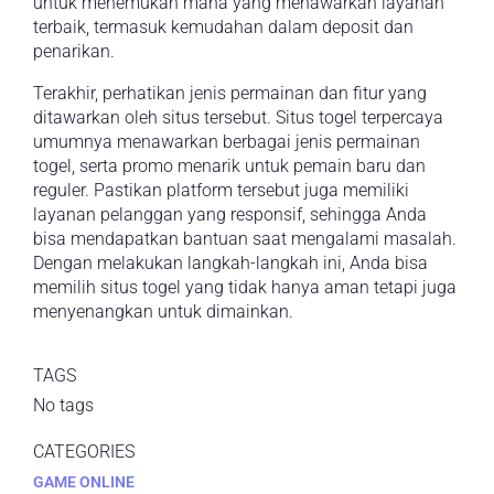
untuk menemukan mana yang menawarkan layanan
terbaik, termasuk kemudahan dalam deposit dan
penarikan.
Terakhir, perhatikan jenis permainan dan fitur yang
ditawarkan oleh situs tersebut. Situs togel terpercaya
umumnya menawarkan berbagai jenis permainan
togel, serta promo menarik untuk pemain baru dan
reguler. Pastikan platform tersebut juga memiliki
layanan pelanggan yang responsif, sehingga Anda
bisa mendapatkan bantuan saat mengalami masalah.
Dengan melakukan langkah-langkah ini, Anda bisa
memilih situs togel yang tidak hanya aman tetapi juga
menyenangkan untuk dimainkan.
TAGS
No tags
CATEGORIES
GAME ONLINE