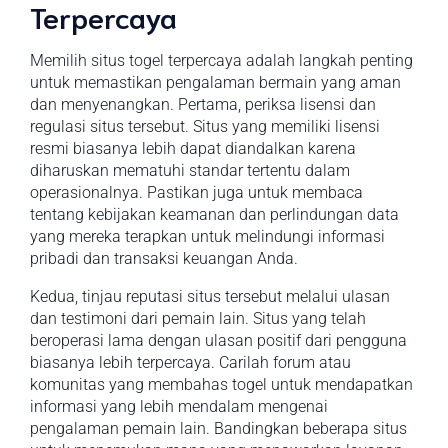
Terpercaya
Memilih situs togel terpercaya adalah langkah penting
untuk memastikan pengalaman bermain yang aman
dan menyenangkan. Pertama, periksa lisensi dan
regulasi situs tersebut. Situs yang memiliki lisensi
resmi biasanya lebih dapat diandalkan karena
diharuskan mematuhi standar tertentu dalam
operasionalnya. Pastikan juga untuk membaca
tentang kebijakan keamanan dan perlindungan data
yang mereka terapkan untuk melindungi informasi
pribadi dan transaksi keuangan Anda.
Kedua, tinjau reputasi situs tersebut melalui ulasan
dan testimoni dari pemain lain. Situs yang telah
beroperasi lama dengan ulasan positif dari pengguna
biasanya lebih terpercaya. Carilah forum atau
komunitas yang membahas togel untuk mendapatkan
informasi yang lebih mendalam mengenai
pengalaman pemain lain. Bandingkan beberapa situs