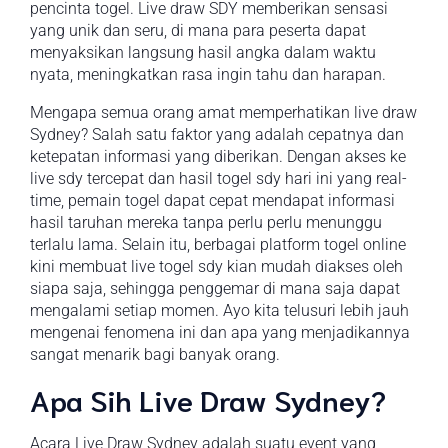
pencinta togel. Live draw SDY memberikan sensasi
yang unik dan seru, di mana para peserta dapat
menyaksikan langsung hasil angka dalam waktu
nyata, meningkatkan rasa ingin tahu dan harapan.
Mengapa semua orang amat memperhatikan live draw
Sydney? Salah satu faktor yang adalah cepatnya dan
ketepatan informasi yang diberikan. Dengan akses ke
live sdy tercepat dan hasil togel sdy hari ini yang real-
time, pemain togel dapat cepat mendapat informasi
hasil taruhan mereka tanpa perlu perlu menunggu
terlalu lama. Selain itu, berbagai platform togel online
kini membuat live togel sdy kian mudah diakses oleh
siapa saja, sehingga penggemar di mana saja dapat
mengalami setiap momen. Ayo kita telusuri lebih jauh
mengenai fenomena ini dan apa yang menjadikannya
sangat menarik bagi banyak orang.
Apa Sih Live Draw Sydney?
Acara Live Draw Sydney adalah suatu event yang