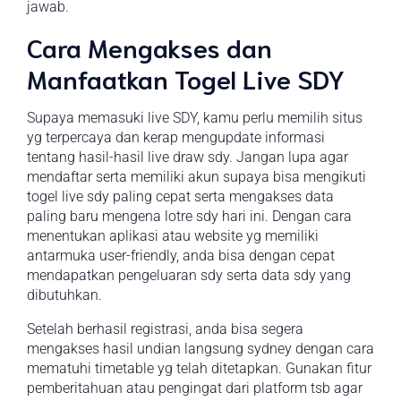
jawab.
Cara Mengakses dan
Manfaatkan Togel Live SDY
Supaya memasuki live SDY, kamu perlu memilih situs
yg terpercaya dan kerap mengupdate informasi
tentang hasil-hasil live draw sdy. Jangan lupa agar
mendaftar serta memiliki akun supaya bisa mengikuti
togel live sdy paling cepat serta mengakses data
paling baru mengena lotre sdy hari ini. Dengan cara
menentukan aplikasi atau website yg memiliki
antarmuka user-friendly, anda bisa dengan cepat
mendapatkan pengeluaran sdy serta data sdy yang
dibutuhkan.
Setelah berhasil registrasi, anda bisa segera
mengakses hasil undian langsung sydney dengan cara
mematuhi timetable yg telah ditetapkan. Gunakan fitur
pemberitahuan atau pengingat dari platform tsb agar