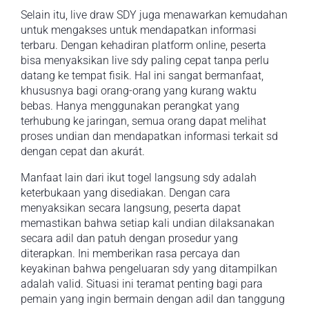
Selain itu, live draw SDY juga menawarkan kemudahan
untuk mengakses untuk mendapatkan informasi
terbaru. Dengan kehadiran platform online, peserta
bisa menyaksikan live sdy paling cepat tanpa perlu
datang ke tempat fisik. Hal ini sangat bermanfaat,
khususnya bagi orang-orang yang kurang waktu
bebas. Hanya menggunakan perangkat yang
terhubung ke jaringan, semua orang dapat melihat
proses undian dan mendapatkan informasi terkait sd
dengan cepat dan akurát.
Manfaat lain dari ikut togel langsung sdy adalah
keterbukaan yang disediakan. Dengan cara
menyaksikan secara langsung, peserta dapat
memastikan bahwa setiap kali undian dilaksanakan
secara adil dan patuh dengan prosedur yang
diterapkan. Ini memberikan rasa percaya dan
keyakinan bahwa pengeluaran sdy yang ditampilkan
adalah valid. Situasi ini teramat penting bagi para
pemain yang ingin bermain dengan adil dan tanggung