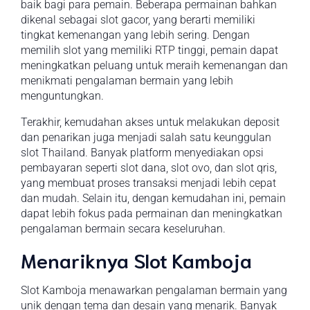
baik bagi para pemain. Beberapa permainan bahkan
dikenal sebagai slot gacor, yang berarti memiliki
tingkat kemenangan yang lebih sering. Dengan
memilih slot yang memiliki RTP tinggi, pemain dapat
meningkatkan peluang untuk meraih kemenangan dan
menikmati pengalaman bermain yang lebih
menguntungkan.
Terakhir, kemudahan akses untuk melakukan deposit
dan penarikan juga menjadi salah satu keunggulan
slot Thailand. Banyak platform menyediakan opsi
pembayaran seperti slot dana, slot ovo, dan slot qris,
yang membuat proses transaksi menjadi lebih cepat
dan mudah. Selain itu, dengan kemudahan ini, pemain
dapat lebih fokus pada permainan dan meningkatkan
pengalaman bermain secara keseluruhan.
Menariknya Slot Kamboja
Slot Kamboja menawarkan pengalaman bermain yang
unik dengan tema dan desain yang menarik. Banyak