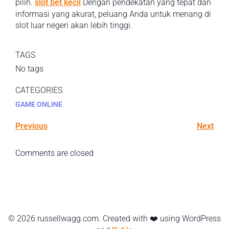
pilih.
slot bet kecil
Dengan pendekatan yang tepat dan
informasi yang akurat, peluang Anda untuk menang di
slot luar negeri akan lebih tinggi.
TAGS
No tags
CATEGORIES
GAME ONLINE
Previous
Next
Comments are closed
© 2026 russellwagg.com. Created with ❤️ using WordPress