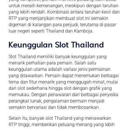
untuk meraih kemenangan, meskipun dengan taruhan
yang lebih rendah. Kombinasi antara taruhan kecil dan
RTP yang menjanjikan membuat slot ini semakin
digemari di kalangan para penjudi, terutama di pasar
luar negeri seperti Thailand dan Kamboja.
Keunggulan Slot Thailand
Slot Thailand memiliki banyak keunggulan yang
menarik perhatian para pemain. Salah satu
keunggulan utama adalah variasi jenis permainan
yang ditawarkan. Pemain dapat menemukan berbagai
tema dan fitur menarik yang menggugah minat, mulai
dari slot sederhana hingga slot dengan grafik yang
memukau. Dengan penawaran dari berbagai penyedia
perangkat lunak, pengalaman bermain menjadi
semakin bervariasi dan tidak membosankan.
Selain itu, banyak slot Thailand yang menawarkan
RTP tinggi, memberikan peluang menang yang lebih