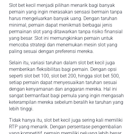
Slot bet kecil menjadi pilihan menarik bagi banyak
pemain yang ingin merasakan sensasi bermain tanpa
harus mengeluarkan banyak uang. Dengan taruhan
minimal, pemain dapat menikmati berbagai jenis
permainan slot yang ditawarkan tanpa risiko finansial
yang besar. Slot ini memungkinkan pemain untuk
mencoba strategi dan menemukan mesin slot yang
paling sesuai dengan preferensi mereka.
Selain itu, variasi taruhan dalam slot bet kecil juga
memberikan fleksibilitas bagi pemain. Dengan opsi
seperti slot bet 100, slot bet 200, hingga slot bet 500,
setiap pemain dapat menyesuaikan taruhan sesuai
dengan kenyamanan dan anggaran mereka. Hal ini
sangat bermanfaat bagi pemula yang ingin mengasah
keterampilan mereka sebelum beralih ke taruhan yang
lebih tinggi.
Tidak hanya itu, slot bet kecil juga sering kali memiliki
RTP yang menarik. Dengan persentase pengembalian
yang kompetitif, pemain memiliki peluang lebih besar