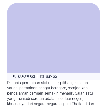
|
SAFASFSF231
JULY 22
Di dunia permainan slot online, pilihan jenis dan
variasi permainan sangat beragam, menjadikan
pengalaman bermain semakin menarik. Salah satu
yang menjadi sorotan adalah slot luar negeri,
khususnya dari negara-negara seperti Thailand dan