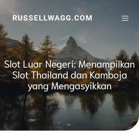
Skip
to
content
RUSSELLWAGG.COM
Slot Luar Negeri: Menampilkan
Slot Thailand dan Kamboja
yang Mengasyikkan