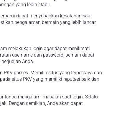
ingan yang lebih stabil.
k terbarui dapat menyebabkan kesalahan saat
stikan pengalaman bermain yang lebih lancar.
alam melakukan login agar dapat menikmati
uratan username dan password, pemain dapat
 perjudian Anda.
an PKV games. Memilih situs yang terpercaya dan
ada situs PKV yang memiliki reputasi baik dan
ar tanpa mengalami masalah saat login. Selalu
jak. Dengan demikian, Anda akan dapat