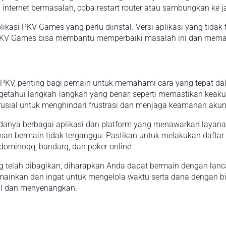
ternet bermasalah, coba restart router atau sambungkan ke jar
ikasi PKV Games yang perlu diinstal. Versi aplikasi yang tida
mi PKV Games bisa membantu memperbaiki masalah ini dan mema
s PKV, penting bagi pemain untuk memahami cara yang tepat d
etahui langkah-langkah yang benar, seperti memastikan keak
rusial untuk menghindari frustrasi dan menjaga keamanan akun
adanya berbagai aplikasi dan platform yang menawarkan layan
n bermain tidak terganggu. Pastikan untuk melakukan daftar p
dominoqq, bandarq, dan poker online.
ng telah dibagikan, diharapkan Anda dapat bermain dengan lanc
ainkan dan ingat untuk mengelola waktu serta dana dengan bi
al dan menyenangkan.