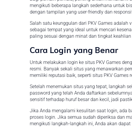
mengikuti beberapa langkah sederhana untuk bis
dengan tampilan yang user-friendly dan respons
Salah satu keunggulan dari PKV Games adalah v
sebagai tempat yang ideal untuk mencari kesen
paling sesuai dengan minat dan tingkat keahlian
Cara Login yang Benar
Untuk melakukan login ke situs PKV Games deng
resmi. Banyak sekali situs yang menawarkan pe
memiliki reputasi baik, seperti situs PKV Games r
Setelah menemukan situs yang tepat, langkah s
password yang telah Anda daftarkan sebelumnya
sensitif terhadap huruf besar dan kecil, jadi pa
Jika Anda mengalami kesulitan saat login, ada b
proses login. Jika semua sudah diperiksa dan m
mengikuti langkah-langkah ini, Anda akan dapa