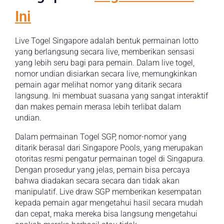
Ini
Live Togel Singapore adalah bentuk permainan lotto
yang berlangsung secara live, memberikan sensasi
yang lebih seru bagi para pemain. Dalam live togel,
nomor undian disiarkan secara live, memungkinkan
pemain agar melihat nomor yang ditarik secara
langsung. Ini membuat suasana yang sangat interaktif
dan makes pemain merasa lebih terlibat dalam
undian.
Dalam permainan Togel SGP, nomor-nomor yang
ditarik berasal dari Singapore Pools, yang merupakan
otoritas resmi pengatur permainan togel di Singapura.
Dengan prosedur yang jelas, pemain bisa percaya
bahwa diadakan secara secara dan tidak akan
manipulatif. Live draw SGP memberikan kesempatan
kepada pemain agar mengetahui hasil secara mudah
dan cepat, maka mereka bisa langsung mengetahui