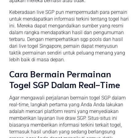
apakah mereka berhasil atau tidak.
Keberadaan live SGP pun mempermudah para pemain
untuk mendapatkan informasi terkini tentang togel hari
ini. Mereka dapat mengandalkan sumber yang resmi
dalam rangka mendapatkan hasil dan pengumuman
terbaru. Dengan memperhatikan sgp pools dan hasil
dari live togel Singapore, pemain dapat menyusun
taktik permainan sendiri untuk peluang menang yang
lebih baik di masa depan.
Cara Bermain Permainan
Togel SGP Dalam Real-Time
Agar mengawali perjalanan bermain togel SGP dalam
real-time, langkah pertama yang Anda Anda lakukan
adalah mencari platform resmi yang menyediakan
memberikan layanan live draw SGP. Situs-situs ini
biasanya memberikan informasi terkini terkait togel,
termasuk hasil undian yang sedang berlangsung