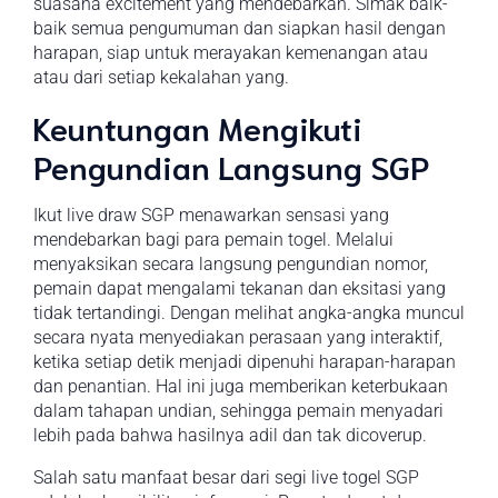
suasana excitement yang mendebarkan. Simak baik-
baik semua pengumuman dan siapkan hasil dengan
harapan, siap untuk merayakan kemenangan atau
atau dari setiap kekalahan yang.
Keuntungan Mengikuti
Pengundian Langsung SGP
Ikut live draw SGP menawarkan sensasi yang
mendebarkan bagi para pemain togel. Melalui
menyaksikan secara langsung pengundian nomor,
pemain dapat mengalami tekanan dan eksitasi yang
tidak tertandingi. Dengan melihat angka-angka muncul
secara nyata menyediakan perasaan yang interaktif,
ketika setiap detik menjadi dipenuhi harapan-harapan
dan penantian. Hal ini juga memberikan keterbukaan
dalam tahapan undian, sehingga pemain menyadari
lebih pada bahwa hasilnya adil dan tak dicoverup.
Salah satu manfaat besar dari segi live togel SGP