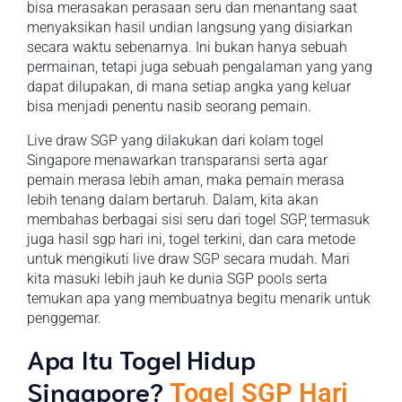
bisa merasakan perasaan seru dan menantang saat
menyaksikan hasil undian langsung yang disiarkan
secara waktu sebenarnya. Ini bukan hanya sebuah
permainan, tetapi juga sebuah pengalaman yang yang
dapat dilupakan, di mana setiap angka yang keluar
bisa menjadi penentu nasib seorang pemain.
Live draw SGP yang dilakukan dari kolam togel
Singapore menawarkan transparansi serta agar
pemain merasa lebih aman, maka pemain merasa
lebih tenang dalam bertaruh. Dalam, kita akan
membahas berbagai sisi seru dari togel SGP, termasuk
juga hasil sgp hari ini, togel terkini, dan cara metode
untuk mengikuti live draw SGP secara mudah. Mari
kita masuki lebih jauh ke dunia SGP pools serta
temukan apa yang membuatnya begitu menarik untuk
penggemar.
Apa Itu Togel Hidup
Singapore?
Togel SGP Hari