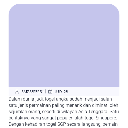
|
SAFASFSF231
JULY 28
Dalam dunia judi, togel angka sudah menjadi salah
satu jenis permainan paling menarik dan diminati oleh
sejumlah orang, seperti di wilayah Asia Tenggara. Satu
bentuknya yang sangat populer ialah togel Singapore.
Dengan kehadiran togel SGP secara langsung, pemain