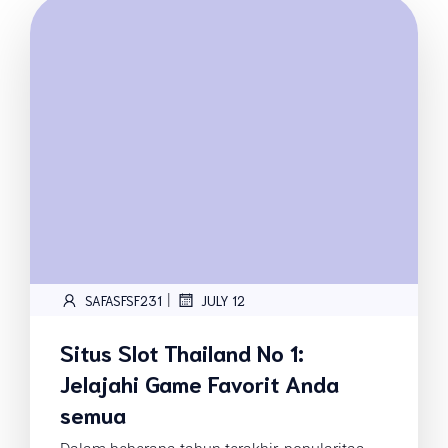
|
SAFASFSF231
JULY 12
Situs Slot Thailand No 1:
Jelajahi Game Favorit Anda
semua