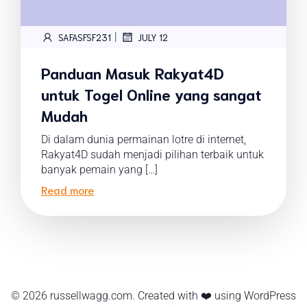
|
SAFASFSF231
JULY 12
Panduan Masuk Rakyat4D
untuk Togel Online yang sangat
Mudah
Di dalam dunia permainan lotre di internet,
Rakyat4D sudah menjadi pilihan terbaik untuk
banyak pemain yang […]
Read more
© 2026 russellwagg.com. Created with ❤️ using WordPress