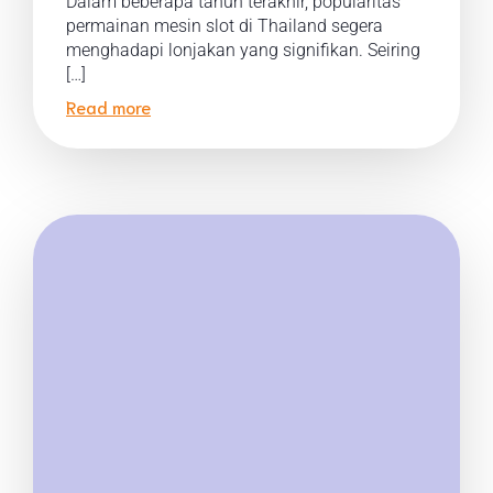
Dalam beberapa tahun terakhir, popularitas
permainan mesin slot di Thailand segera
menghadapi lonjakan yang signifikan. Seiring
[…]
Read more