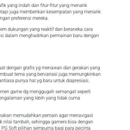
k yang indah dan fitur-fitur yang menarik
tetapi juga memberikan kesempatan yang menarik
gan preferensi mereka.
tem dukungan yang reaktif dan beraneka cara
ovasi dalam menghadirkan permainan baru dengan
uat dengan grafis yg menawan dan gerakan yang
membuat tema yang bervariasi juga memungkinkan
tiasa punya hal yg baru untuk diapresiasi.
-elemen game dg menggugah semangat seperti
pengalaman yang lebih yang tidak cuma
gunakan memudahkan pemain agar menavigasi
di nilai tambah, sehingga gamers bisa dengan
G Soft pilihan sempurna bagi para pecinta