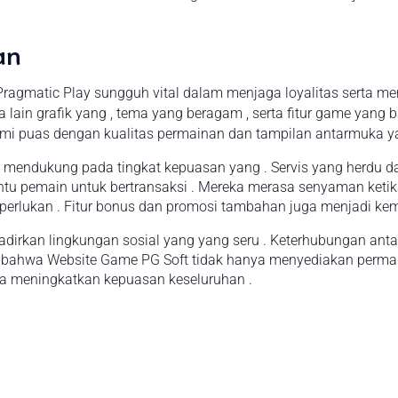
an
agmatic Play sungguh vital dalam menjaga loyalitas serta m
a lain grafik yang , tema yang beragam , serta fitur game yang 
 puas dengan kualitas permainan dan tampilan antarmuka ya
pun mendukung pada tingkat kepuasan yang . Servis yang herdu
emain untuk bertransaksi . Mereka merasa senyaman ketik
iperlukan . Fitur bonus dan promosi tambahan juga menjadi 
irkan lingkungan sosial yang yang seru . Keterhubungan antar m
bahwa Website Game PG Soft tidak hanya menyediakan permaina
ya meningkatkan kepuasan keseluruhan .