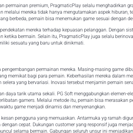
an permainan premium, PragmaticPlay selalu menghadirkan grafi
an melalui mereka tidak hanya mengutamakan aspek hiburan, 
yang berbeda, pemain bisa menemukan game sesuai dengan den
h pendekatan mereka terhadap kepuasan pelanggan. Dengan sis
 ketika bermain. Selain itu, PragmaticPlay juga selalu berin
liki sesuatu yang baru untuk dinikmati.
pada pengembangan permainan mereka. Masing-masing game dib
 yang memikat bagi para pemain. Keberhasilan mereka dalam 
elera yang bervariasi. Inovasi tersebut menjamin pemain senan
pakan daya tarik utama sekali. PG Soft menggabungkan elemen
libatan gamers. Melalui metode itu, pemain bisa merasakan 
ap waktu game menjadi dinamis dan menyenangkan.
adap kesan pengguna yang memuaskan. Antarmuka yg ramah di
an dengan cepat. Dukungan customer yang responsif juga menja
ul selama bermain. Gabungan seluruh unsur ini menjadikan P