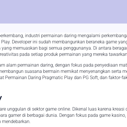
rkembang, industri permainan daring mengalami perkembangan
c Play. Developer ini sudah membangunkan beraneka game yang
ang memuaskan bagi semua penggunanya. Di antara beragam 
kreativitas pada setiap produk permainan yang mereka tawarkan
alam alam permainan daring, dengan fokus pada penyediaan mate
 membangun suasana bermain memikat menyenangkan serta mem
t Permainan Daring Pragmatic Play dan PG Soft, dan faktor-
y
are unggulan di sektor game online. Dikenal luas karena kreas
n para gamer di berbagai dunia. Dengan fokus pada game kasino
n mendebarkan.