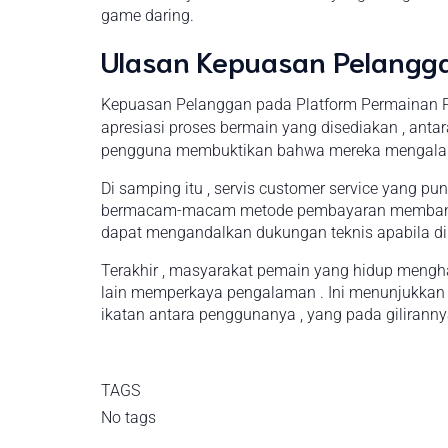
game daring.
Ulasan Kepuasan Pelangg
Kepuasan Pelanggan pada Platform Permainan Pr
apresiasi proses bermain yang disediakan , antar
pengguna membuktikan bahwa mereka mengalami
Di samping itu , servis customer service yang 
bermacam-macam metode pembayaran membantu p
dapat mengandalkan dukungan teknis apabila d
Terakhir , masyarakat pemain yang hidup menghad
lain memperkaya pengalaman . Ini menunjukkan 
ikatan antara penggunanya , yang pada gilirann
TAGS
No tags