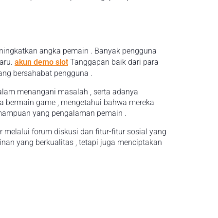
eningkatkan angka pemain . Banyak pengguna
baru.
akun demo slot
Tanggapan baik dari para
ng bersahabat pengguna .
 dalam menangani masalah , serta adanya
a bermain game , mengetahui bahwa mereka
kemampuan yang pengalaman pemain .
elalui forum diskusi dan fitur-fitur sosial yang
n yang berkualitas , tetapi juga menciptakan