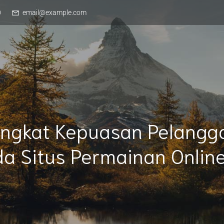
0
email@example.com
ingkat Kepuasan Pelangg
a Situs Permainan Onlin