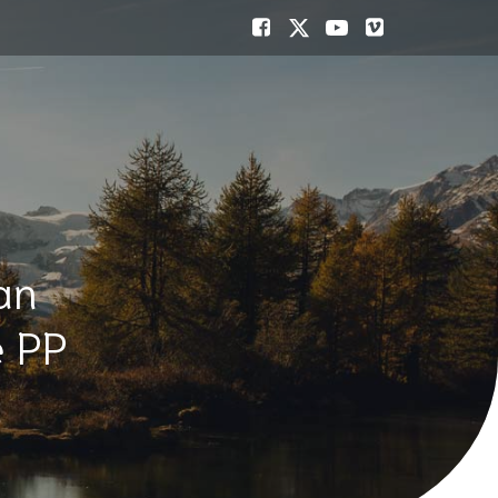
an
e PP